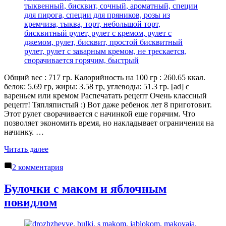
Общий вес : 717 гр. Калорийность на 100 гр : 260.65 ккал.
белок: 5.69 гр, жиры: 3.58 гр, углеводы: 51.3 гр. [ad] с
вареньем или кремом Распечатать рецепт Очень классный
рецепт! Тяпляпистый :) Вот даже ребенок лет 8 приготовит.
Этот рулет сворачивается с начинкой еще горячим. Что
позволяет экономить время, но накладывает ограничения на
начинку. …
«Бисквитный
Читать далее
рулет»
к
2 комментария
записи
Бисквитный
Булочки с маком и яблочным
рулет
повидлом