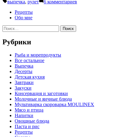
автором
в
Метки:
к
выпечка
,
рулет
6 комментариев
записи
Рулет
Рецепты
«Нежность»
Обо мне
Найти:
Рубрики
Pыба и морепродукты
Все остальное
Выпечка
Десерты
Детская кухня
Завтраки
Закуски
Консервация и заготовки
Молочные и яичные блюда
Мультиварка скороварка MOULINEX
Мясо и птица
Напитки
Овощные блюда
Паста и рис
Рецепты