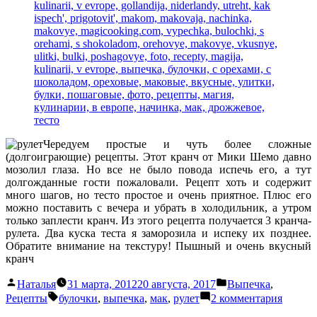
Чередуем простые и чуть более сложные
(долгоиграющие) рецепты. Этот кранч от Мики Шемо давно
мозолил глаза. Но все не было повода испечь его, а тут
долгожданные гости пожаловали. Рецепт хоть и содержит
много шагов, но тесто простое и очень приятное. Плюс его
можно поставить с вечера и убрать в холодильник, а утром
только заплести кранч. Из этого рецепта получается 3 кранча-
рулета. Два куска теста я заморозила и испеку их позднее.
Обратите внимание на текстуру! Пышный и очень вкусный
кранч
Написано
Написано
Наталья
31 марта, 2012
20 августа, 2017
Выпечка
,
автором
в
Метки:
к
Рецепты
булочки
,
выпечка
,
мак
,
рулет
2 комментария
записи