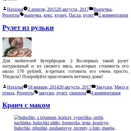
Написано
Написано
Наталья
2 апреля, 2015
20 августа, 2017
Выпечка
,
автором
в
Метки:
к
Рецепты
выпечка
,
кекс
,
кулич
,
Пасха
,
рулет
2 комментария
з
А
Рулет из рульки
п
Р
Для любителей бутербродов :) Во-первых такой рулет
натуральный и из свежего мяса, во-вторых стоимость его
около 170 рублей, в-третьих готовить его очень просто.
Убедила? Попробуйте приготовить ветчину дома!
Написано
Написано
Наталья
18 января, 2014
20 августа, 2017
Закуски
,
Мясо и
автором
в
Метки:
к
птица
,
Рецепты
закуски
,
рулет
,
свинина
4 комментария
запи
Руле
Кранч с маком
из
руль