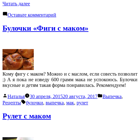
«Булочки
Читать далее
с
к
маком
Оставьте комментарий
Булочки
и
с
яблочным
Булочки «Фиги с маком»
маком
повидлом»
и
яблочным
повидлом
Кому фигу с маком? Можно и с маслом, если совесть позволит
;) А я пока не изведу 600 грамм мака не успокоюсь. Булочки
вкусные и детям такая форма понравилась. Рекомендуем!
Написано
Написано
Наталья
30 апреля, 2015
20 августа, 2017
Выпечка
,
автором
в
Метки:
Рецепты
булочки
,
выпечка
,
мак
,
рулет
Рулет с маком