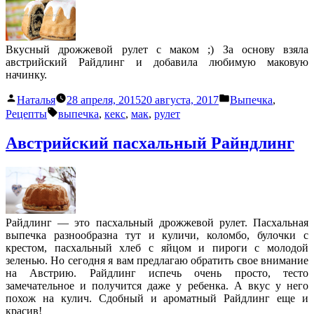
Вкусный дрожжевой рулет с маком ;) За основу взяла
австрийский Райдлинг и добавила любимую маковую
начинку.
Написано
Написано
Наталья
28 апреля, 2015
20 августа, 2017
Выпечка
,
автором
в
Метки:
Рецепты
выпечка
,
кекс
,
мак
,
рулет
Австрийский пасхальный Райндлинг
Райдлинг — это пасхальный дрожжевой рулет. Пасхальная
выпечка разнообразна тут и куличи, коломбо, булочки с
крестом, пасхальный хлеб с яйцом и пироги с молодой
зеленью. Но сегодня я вам предлагаю обратить свое внимание
на Австрию. Райдлинг испечь очень просто, тесто
замечательное и получится даже у ребенка. А вкус у него
похож на кулич. Сдобный и ароматный Райдлинг еще и
красив!