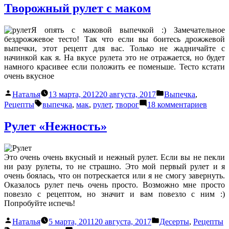
Кранч
Творожный рулет с маком
с
маком
Я опять с маковой выпечкой :) Замечательное
бездрожжевое тесто! Так что если вы боитесь дрожжевой
выпечки, этот рецепт для вас. Только не жадничайте с
начинкой как я. На вкусе рулета это не отражается, но будет
намного красивее если положить ее поменьше. Тесто кстати
очень вкусное
Написано
Написано
Наталья
13 марта, 2012
20 августа, 2017
Выпечка
,
автором
в
Метки:
к
Рецепты
выпечка
,
мак
,
рулет
,
творог
18 комментариев
запис
Твор
Рулет «Нежность»
рулет
с
маком
Это очень очень вкусный и нежный рулет. Если вы не пекли
ни разу рулеты, то не страшно. Это мой первый рулет и я
очень боялась, что он потрескается или я не смогу завернуть.
Оказалось рулет печь очень просто. Возможно мне просто
повезло с рецептом, но значит и вам повезло с ним :)
Попробуйте испечь!
Написано
Написано
Наталья
5 марта, 2011
20 августа, 2017
Десерты
,
Рецепты