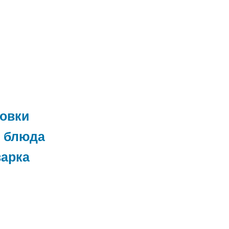
товки
 блюда
варка