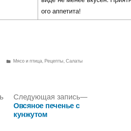
ого аппетита!
Написано
Мясо и птица
,
Рецепты
,
Салаты
в
Предыдущая
Следующая
ь
Следующая запись
запись:
запись:
Овсяное печенье с
кунжутом