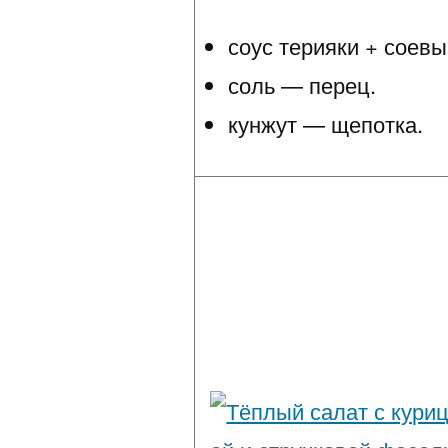
соус терияки + соевы
соль — перец.
кунжут — щепотка.