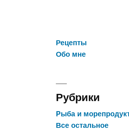
по
записям
Рецепты
Обо мне
Рубрики
Pыба и морепродук
Все остальное