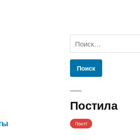
Найти:
Постила
ты