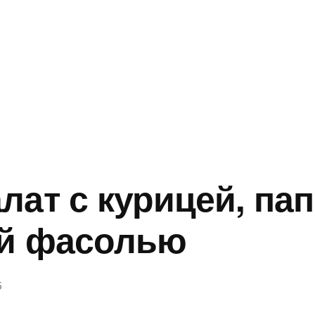
лат с курицей, па
ой фасолью
5