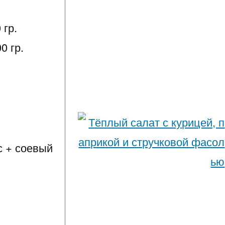
 гр.
0 гр.
с + соевый