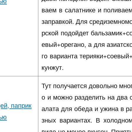
ваем в салатнике и поливае
заправкой. Для средиземном
рской подойдет бальзамик+с
евый+орегано, а для азиатск
го варианта терияки+соевый
кунжут.
Тут получается довольно мно
о и можно разделить на два 
алата для обеда и ужина в р
зных вариантах. В холодно
виде не менее вкусен. Прият