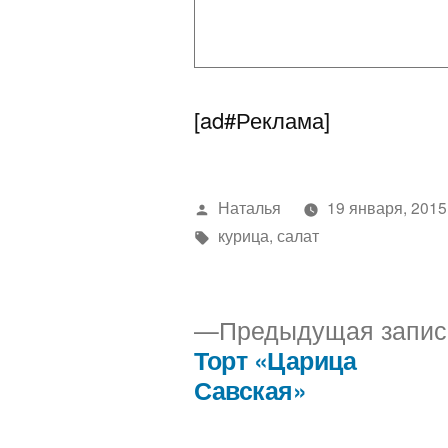
[ad#Реклама]
Написано
Наталья
19 января, 2015
автором
Метки:
курица
,
салат
Предыдущая запис
Торт «Царица
Навигация
Савская»