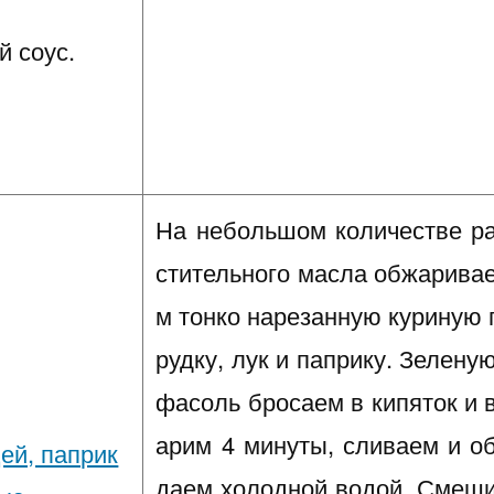
й соус.
На небольшом количестве р
стительного масла обжарива
м тонко нарезанную куриную 
рудку, лук и паприку. Зелену
фасоль бросаем в кипяток и 
арим 4 минуты, сливаем и о
даем холодной водой. Смеш