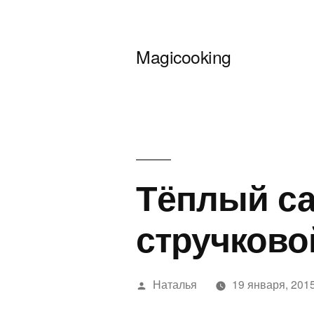
Перейти
к
Magicooking
содержимому
Тёплый са
стручков
Написано
Наталья
19 января, 201
автором