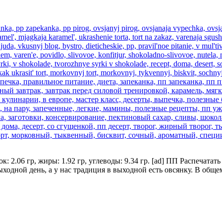
лок: 2.06 гр, жиры: 1.92 гр, углеводы: 9.34 гр. [ad] ПП Распечат
выходной день, а у нас традиция в выходной есть овсянку. В общ