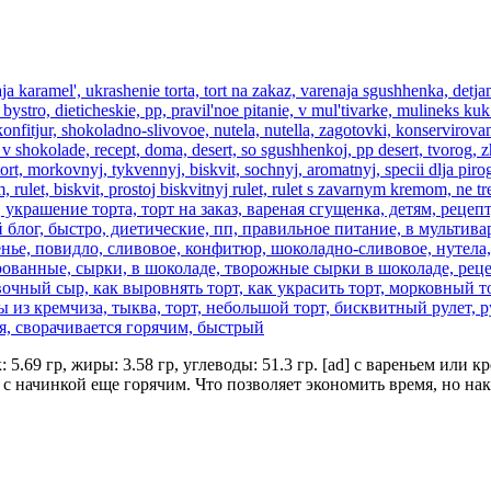
к: 5.69 гр, жиры: 3.58 гр, углеводы: 51.3 гр. [ad] с вареньем и
ся с начинкой еще горячим. Что позволяет экономить время, но н