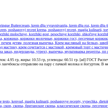
елок: 4.95 гр, жиры: 10.53 гр, углеводы: 60.51 гр. [ad] ГОСТ Рас
В ланчбоксы отправляю на пару с пачкой молока и йогуртом. В м