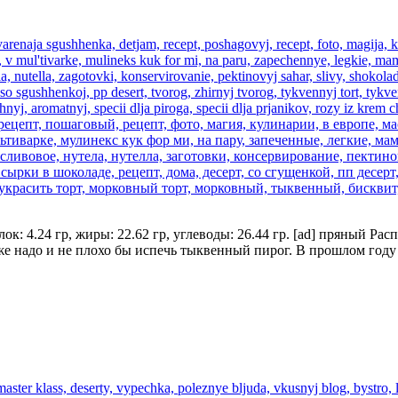
лок: 4.24 гр, жиры: 22.62 гр, углеводы: 26.44 гр. [ad] пряный Ра
оже надо и не плохо бы испечь тыквенный пирог. В прошлом год