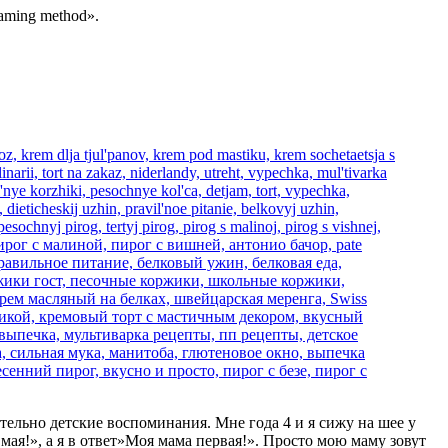
aming method».
тельно детские воспоминания. Мне года 4 и я сижу на шее у
ая!», а я в ответ»Моя мама первая!». Просто мою маму зовут