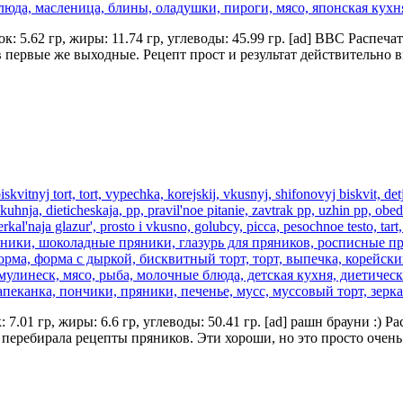
лок: 5.62 гр, жиры: 11.74 гр, углеводы: 45.99 гр. [ad] BBC Расп
и в первые же выходные. Рецепт прост и результат действительн
к: 7.01 гр, жиры: 6.6 гр, углеводы: 50.41 гр. [ad] рашн брауни :
я перебирала рецепты пряников. Эти хороши, но это просто оче