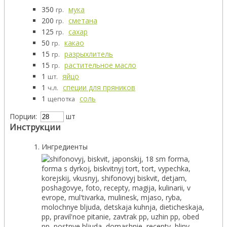
350
мука
гр.
200
сметана
гр.
125
сахар
гр.
50
какао
гр.
15
разрыхлитель
гр.
15
растительное масло
гр.
1
яйцо
шт.
1
специи для пряников
ч.л.
1
соль
щепотка
Порции:
шт
Инструкции
Ингредиенты