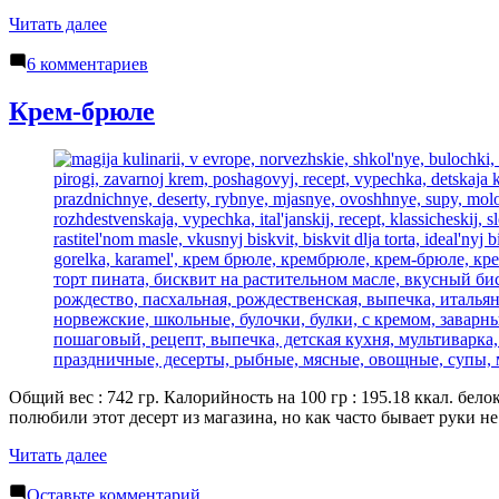
«Меренга
Читать далее
на
к
палочке»
6 комментариев
записи
Меренга
Крем-брюле
на
палочке
Общий вес : 742 гр. Калорийность на 100 гр : 195.18 ккал. бело
полюбили этот десерт из магазина, но как часто бывает руки н
«Крем-
Читать далее
брюле»
к
Оставьте комментарий