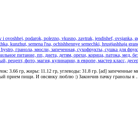
елок: 3.66 гр, жиры: 11.12 гр, углеводы: 31.8 гр. [ad] запеченны
имый прием пищи. И овсянку люблю :) Закончив пачку гранолы я