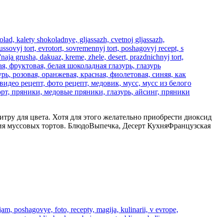
итру для цвета. Хотя для этого желательно приобрести диоксид
ытия муссовых тортов. БлюдоВыпечка, Десерт КухняФранцузская