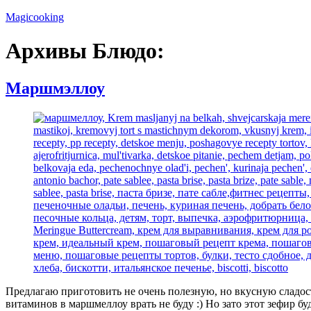
Перейти
Magicooking
к
содержимому
Архивы Блюдо:
Маршмэллоу
Предлагаю приготовить не очень полезную, но вкусную сладость.
витаминов в маршмеллоу врать не буду :) Но зато этот зефир б