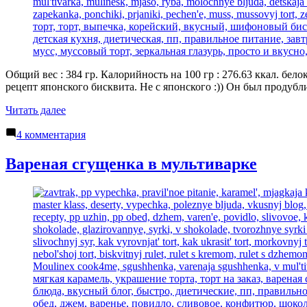
шоколаде
Общий вес : 384 гр. Калорийность на 100 гр : 276.63 ккал. бел
рецепт японского бисквита. Не с японского :)) Он был продубл
«Шифоновый
Читать далее
бисквит
к
«Японский»»
4 комментария
записи
Шифоновый
Вареная сгущенка в мультиварке
бисквит
«Японский»