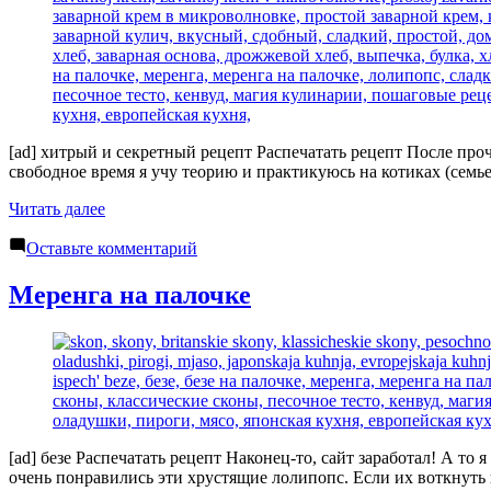
[ad] хитрый и секретный рецепт Распечатать рецепт После проч
свободное время я учу теорию и практикуюсь на котиках (семье
«Заварной
Читать далее
крем
к
за
Оставьте комментарий
Заварной
3
крем
минуты»
Меренга на палочке
за
3
минуты
[ad] безе Распечатать рецепт Наконец-то, сайт заработал! А то
очень понравились эти хрустящие лолипопс. Если их воткнуть в