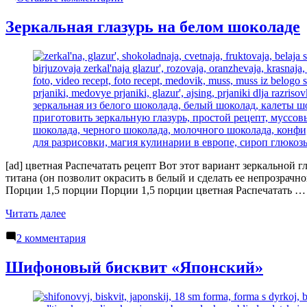
Крем-
брюле
Зеркальная глазурь на белом шоколаде
[ad] цветная Распечатать рецепт Вот этот вариант зеркальной
титана (он позволит окрасить в белый и сделать ее непрозрач
Порции 1,5 порции Порции 1,5 порции цветная Распечатать …
«Зеркальная
Читать далее
глазурь
к
на
2 комментария
записи
белом
Зеркальная
шоколаде»
Шифоновый бисквит «Японский»
глазурь
на
белом