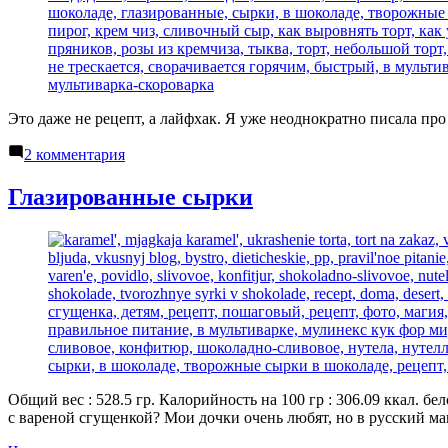
Это даже не рецепт, а лайфхак. Я уже неоднократно писала про
к
2 комментария
записи
Вареная
Глазированные сырки
сгущенка
в
мультиварке
Общий вес : 528.5 гр. Калорийность на 100 гр : 306.09 ккал. бе
с вареной сгущенкой? Мои дочки очень любят, но в русский ма