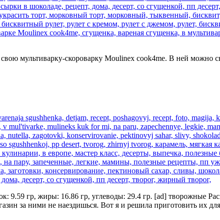
 свою мультиварку-скороварку Moulinex cook4me. В ней можно св
лок: 9.59 гр, жиры: 16.86 гр, углеводы: 29.4 гр. [ad] творожные
газин за ними не наездишься. Вот я и решила приготовить их дл