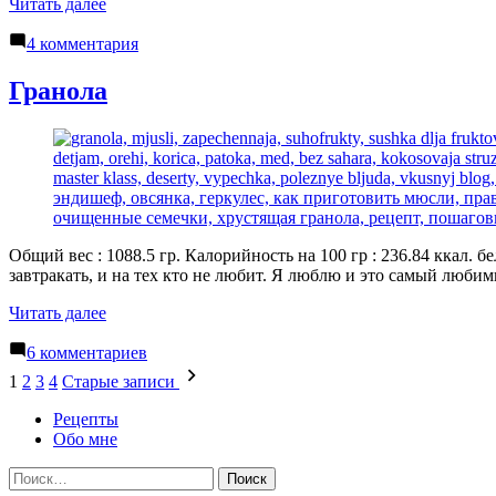
«Глазированные
Читать далее
сырки»
к
4 комментария
записи
Глазированные
Гранола
сырки
Общий вес : 1088.5 гр. Калорийность на 100 гр : 236.84 ккал. б
завтракать, и на тех кто не любит. Я люблю и это самый люб
«Гранола»
Читать далее
к
6 комментариев
записи
Навигация
1
2
3
4
Старые записи
Гранола
по
Рецепты
записям
Обо мне
Найти: