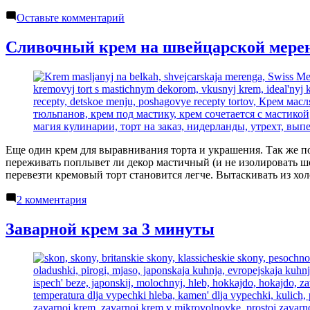
к
Оставьте комментарий
Маршмэллоу
Сливочный крем на швейцарской мере
Еще один крем для выравнивания торта и украшения. Так же по
переживать поплывет ли декор мастичный (и не изолировать шо
перевезти кремовый торт становится легче. Вытаскивать из хо
к
2 комментария
записи
Сливочный
Заварной крем за 3 минуты
крем
на
швейцарской
меренге