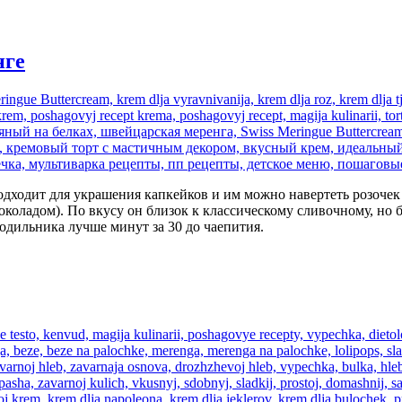
нге
дходит для украшения капкейков и им можно навертеть розочек н
коладом). По вкусу он близок к классическому сливочному, но 
лодильника лучше минут за 30 до чаепития.