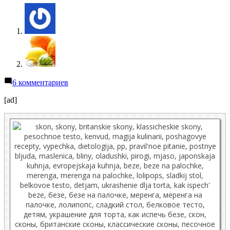
к
6 комментариев
записи
Меренга
[ad]
на
палочке