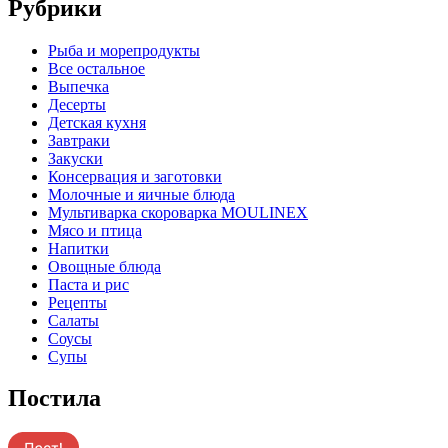
Рубрики
Pыба и морепродукты
Все остальное
Выпечка
Десерты
Детская кухня
Завтраки
Закуски
Консервация и заготовки
Молочные и яичные блюда
Мультиварка скороварка MOULINEX
Мясо и птица
Напитки
Овощные блюда
Паста и рис
Рецепты
Салаты
Соусы
Супы
Постила