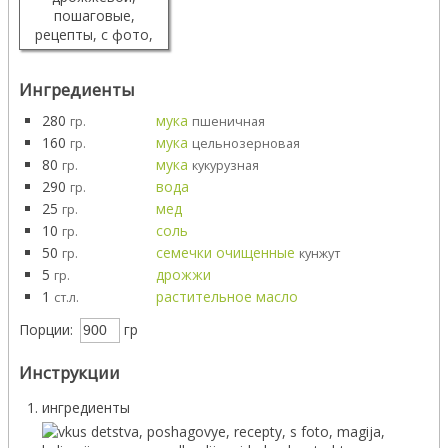
Ингредиенты
280
мука
гр.
пшеничная
160
мука
гр.
цельнозерновая
80
мука
гр.
кукурузная
290
вода
гр.
25
мед
гр.
10
соль
гр.
50
семечки очищенные
гр.
кунжут
5
дрожжи
гр.
1
растительное масло
ст.л.
Порции:
гр
Инструкции
ингредиенты