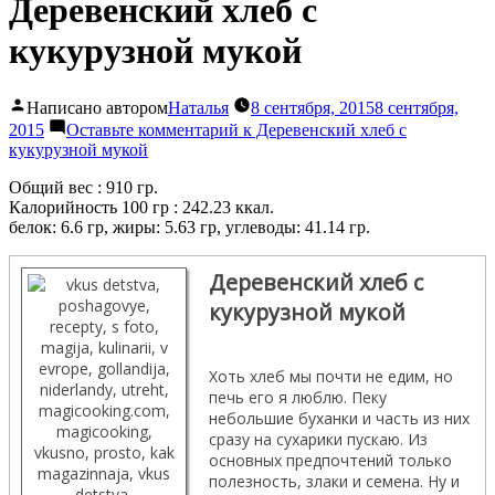
Деревенский хлеб с
кукурузной мукой
Написано автором
Наталья
8 сентября, 2015
8 сентября,
2015
Оставьте комментарий
к Деревенский хлеб с
кукурузной мукой
Общий вес : 910 гр.
Калорийность 100 гр : 242.23 ккал.
белок: 6.6 гр, жиры: 5.63 гр, углеводы: 41.14 гр.
Деревенский хлеб с
кукурузной мукой
Хоть хлеб мы почти не едим, но
печь его я люблю. Пеку
небольшие буханки и часть из них
сразу на сухарики пускаю. Из
основных предпочтений только
полезность, злаки и семена. Ну и