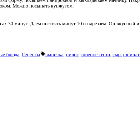
том форму, посыпаем панировкой и выкладываем начинку. Накр
локом. Можно посыпать кунжутом.
сах 30 минут. Даем постоять минут 10 и нарезаем. Он вкусный и
Метки:
ые блюда
,
Рецепты
выпечка
,
пирог
,
слоеное тесто
,
сыр
,
шпинат