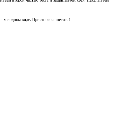
ываем второй частью теста и защипываем края. Накалываем
 в холодном виде. Приятного аппетита!