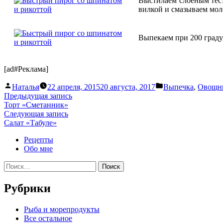
Выстилаем слоеным тес
вилкой и смазываем мо
Выпекаем при 200 граду
[ad#Реклама]
Написано
Написано
Наталья
22 апреля, 2015
20 августа, 2017
Выпечка
,
Овощн
автором
в
Навигация
Предыдущая
Предыдущая запись
запись:
Торт «Сметанник»
по
Следующая
Следующая запись
записям
запись:
Салат «Табуле»
Рецепты
Обо мне
Найти:
Рубрики
Pыба и морепродукты
Все остальное