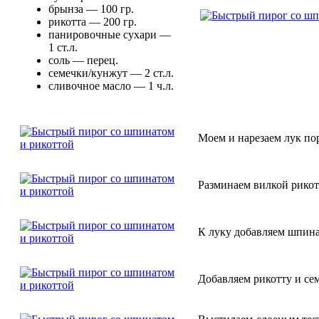
брынза — 100 гр.
рикотта — 200 гр.
панировочные сухари —
1 ст.л.
соль — перец.
семечки/кунжут — 2 ст.л.
сливочное масло — 1 ч.л.
Моем и нарезаем лук пор
Разминаем вилкой рикот
К луку добавляем шпина
Добавляем рикотту и се