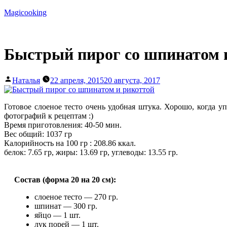
Перейти
Magicooking
к
содержимому
Быстрый пирог со шпинатом 
Написано
Наталья
22 апреля, 2015
20 августа, 2017
автором
Готовое слоеное тесто очень удобная штука. Хорошо, когда у
фотографий к рецептам :)
Время приготовления: 40-50 мин.
Вес общий: 1037 гр
Калорийность на 100 гр : 208.86 ккал.
белок: 7.65 гр, жиры: 13.69 гр, углеводы: 13.55 гр.
Состав (форма 20 на 20 см):
слоеное тесто — 270 гр.
шпинат — 300 гр.
яйцо — 1 шт.
лук порей — 1 шт.