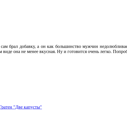
к
записи
Гратен
«Две
сам брал добавку, а он как большинство мужчин недолюблива
капусты»
 виде она не менее вкусная. Ну и готовится очень легко. Попро