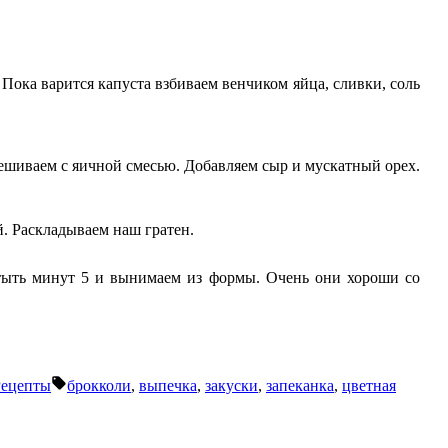
Пока варится капуста взбиваем венчиком яйца, сливки, соль
ешиваем с яичной смесью. Добавляем сыр и мускатный орех.
. Раскладываем наш гратен.
стыть минут 5 и вынимаем из формы. Очень они хороши со
Метки:
Рецепты
брокколи
,
выпечка
,
закуски
,
запеканка
,
цветная