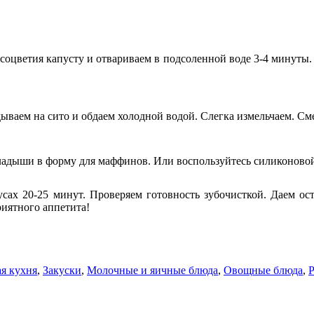
соцветия капусту и отвариваем в подсоленной воде 3-4 минуты. 
ываем на сито и обдаем холодной водой. Слегка измельчаем. См
адыши в форму для маффинов. Или воспользуйтесь силиконовой
усах 20-25 минут. Проверяем готовность зубочисткой. Даем о
риятного аппетита!
ая кухня
,
Закуски
,
Молочные и яичные блюда
,
Овощные блюда
,