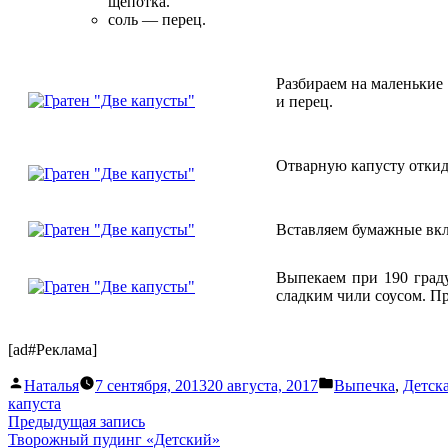
щепотка.
соль — перец.
Разбираем на маленькие 
и перец.
Отварную капусту откид
Вставляем бумажные вкл
Выпекаем при 190 град
сладким чили соусом. П
[ad#Реклама]
Написано
Написано
Наталья
7 сентября, 2013
20 августа, 2017
Выпечка
,
Детск
автором
в
капуста
Навигация
Предыдущая
Предыдущая запись
запись:
Творожный пудинг «Детский»