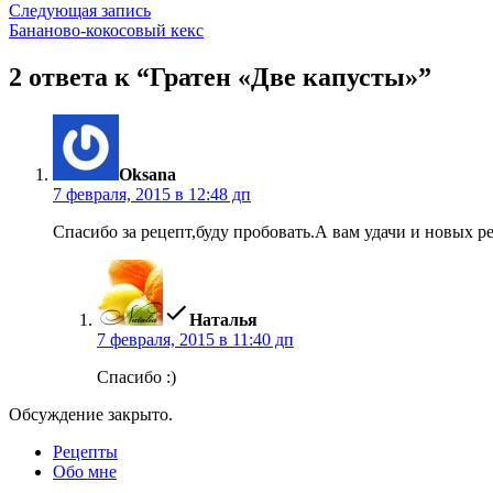
по
Следующая
Следующая запись
записям
запись:
Бананово-кокосовый кекс
2 ответа к “Гратен «Две капусты»”
пишет:
Oksana
7 февраля, 2015 в 12:48 дп
Спасибо за рецепт,буду пробовать.А вам удачи и новых р
пишет:
Наталья
7 февраля, 2015 в 11:40 дп
Спасибо :)
Обсуждение закрыто.
Рецепты
Обо мне