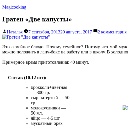
Перейти
Magicooking
к
содержимому
Гратен «Две капусты»
Написано
Наталья
7 сентября, 2013
20 августа, 2017
2 комментария
автором
Это семейное блюдо. Почему семейное? Потому что мой муж 
можно положить в ланч-бокс на работу или в школу. В холодном
Примерное время приготовления: 40 минут.
Состав (10-12 шт):
брокколи+цветная
— 300 гр.
сыр натертый — 50
гр.
молоко/сливки —
50 мл.
яйцо — 4-5 шт.
мускатный орех —