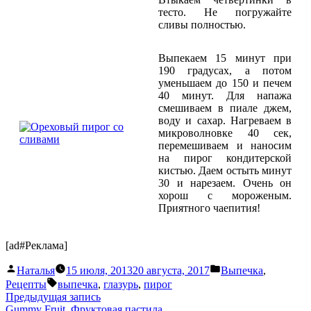
тесто. Не погружайте
сливы полностью.
Выпекаем 15 минут при
190 градусах, а потом
уменьшаем до 150 и печем
40 минут. Для напажа
смешиваем в пиале джем,
воду и сахар. Нагреваем в
микроволновке 40 сек,
перемешиваем и наносим
на пирог кондитерской
кистью. Даем остыть минут
30 и нарезаем. Очень он
хорош с мороженым.
Приятного чаепития!
[ad#Реклама]
Написано
Написано
Наталья
15 июля, 2013
20 августа, 2017
Выпечка
,
автором
в
Метки:
Рецепты
выпечка
,
глазурь
,
пирог
Навигация
Предыдущая
Предыдущая запись
запись:
Gummy Fruit. Фруктовая пастила.