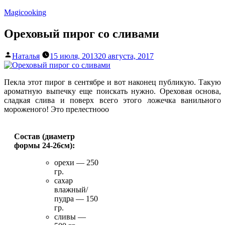
Перейти
Magicooking
к
содержимому
Ореховый пирог со сливами
Написано
Наталья
15 июля, 2013
20 августа, 2017
автором
Пекла этот пирог в сентябре и вот наконец публикую. Такую
ароматную выпечку еще поискать нужно. Ореховая основа,
сладкая слива и поверх всего этого ложечка ванильного
мороженого! Это прелестнооо
Состав (диаметр
формы 24-26см):
орехи — 250
гр.
сахар
влажный/
пудра — 150
гр.
сливы —