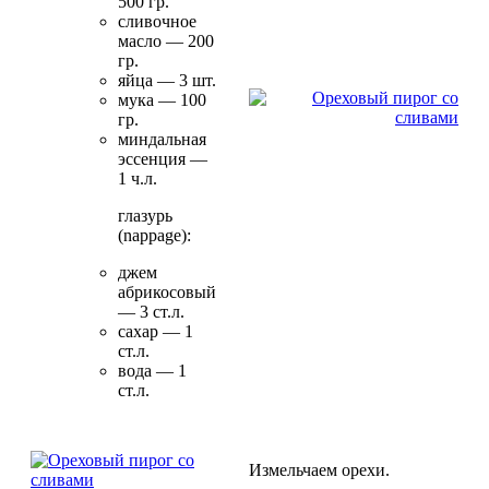
500 гр.
сливочное
масло — 200
гр.
яйца — 3 шт.
мука — 100
гр.
миндальная
эссенция —
1 ч.л.
глазурь
(nappage):
джем
абрикосовый
— 3 ст.л.
сахар — 1
ст.л.
вода — 1
ст.л.
Измельчаем орехи.