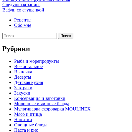
по
Следующая
Следующая запись
записям
запись:
Вафли со сгущенкой
Рецепты
Обо мне
Найти:
Рубрики
Pыба и морепродукты
Все остальное
Выпечка
Десерты
Детская кухня
Завтраки
Закуски
Консервация и заготовки
Молочные и яичные блюда
Мультиварка скороварка MOULINEX
Мясо и птица
Напитки
Овощные блюда
Паста и рис