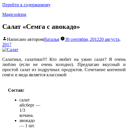
Перейти к содержимому
Magicooking
Салат «Семга с авокадо»
Написано автором
Наталья
30 сентября, 2012
20 августа,
2017
Салатики, салатики!!! Кто любит на ужин салат? Я очень
люблю (если не очень холодно). Предлагаю вкусный и
простой салат из подручных продуктов. Сочетание копченой
семги и меда является классикой
Состав:
салат
айсберг —
1/3
кочана.
авокадо
— 1 шт.