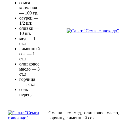
семга
копченая
— 100 гр.
огурец —
1/2 шт.
оливки —
10 шт.
мед — 1
ст.л.
лимонный
сок — 1
ст.л.
оливковое
масло — 3
ст.л.
горчица
— 1 ст.л.
соль —
перец.
Смешиваем мед, оливковое масло,
горчицу, лимонный сок.