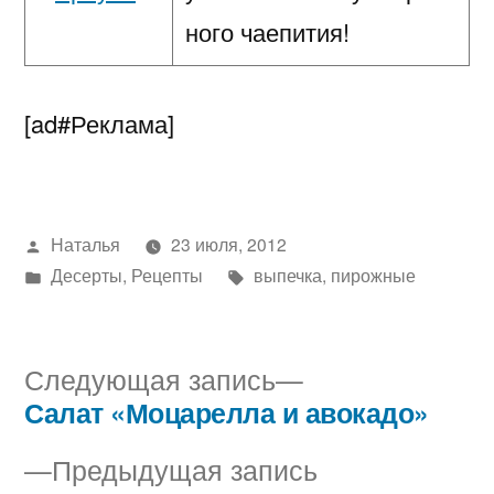
ного чаепития!
[ad#Реклама]
Написано
Наталья
23 июля, 2012
автором
Написано
Метки:
Десерты
,
Рецепты
выпечка
,
пирожные
в
Следующая
Следующая запись
запись:
Салат «Моцарелла и авокадо»
Навигация
Предыдущая
Предыдущая запись
по