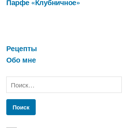
запись:
Парфе «Клубничное»
записям
Рецепты
Обо мне
Найти: