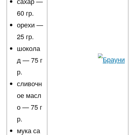
сахар —
60 гр.
орехи —
25 гр.
шокола
д — 75 г
р.
сливочн
ое масл
о — 75 г
р.
мука са