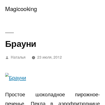
Перейти
Magicooking
к
содержимому
Брауни
Написано
Наталья
23 июля, 2012
автором
Простое шоколадное пирожное-
печенье. Пекла в аэрофритюрнице