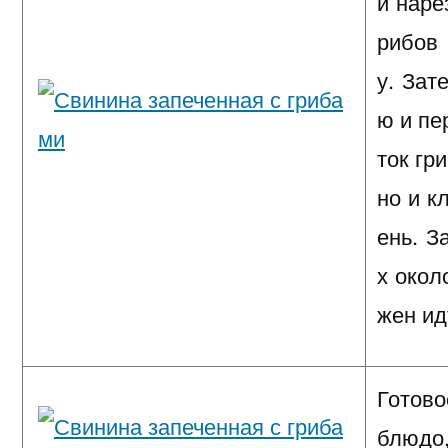
и наре
рибов
у. Зат
ю и пе
ток гр
но и к
ень. З
х окол
жен ид
Готов
блюдо,