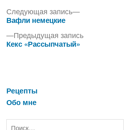
Следующая
Следующая запись
запись:
Вафли немецкие
Навигация
Предыдущая
Предыдущая запись
по
запись:
Кекс «Рассыпчатый»
записям
Рецепты
Обо мне
Найти: