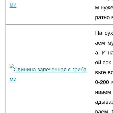
м нуже
ратно 
На су
аем му
а. И н
ой сок
вьте в
0-200 
иваем
адывае
ваем. 