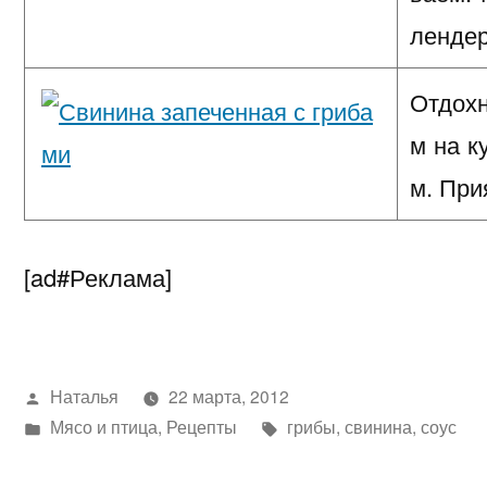
ленде
Отдох
м на к
м. При
[ad#Реклама]
Написано
Наталья
22 марта, 2012
автором
Написано
Метки:
Мясо и птица
,
Рецепты
грибы
,
свинина
,
соус
в