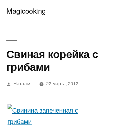
Перейти
Magicooking
к
содержимому
Свиная корейка с
грибами
Написано
Наталья
22 марта, 2012
автором