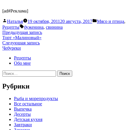
[ad#Реклама]
Написано
Написано
Наталья
19 октября, 2011
20 августа, 2017
Мясо и птица
,
автором
в
Метки:
Рецепты
буженина
,
свинина
Навигация
Предыдущая
Предыдущая запись
запись:
Торт «Малиновый»
по
Следующая
Следующая запись
записям
запись:
Чебуреки
Рецепты
Обо мне
Найти:
Рубрики
Pыба и морепродукты
Все остальное
Выпечка
Десерты
Детская кухня
Завтраки
Закуски