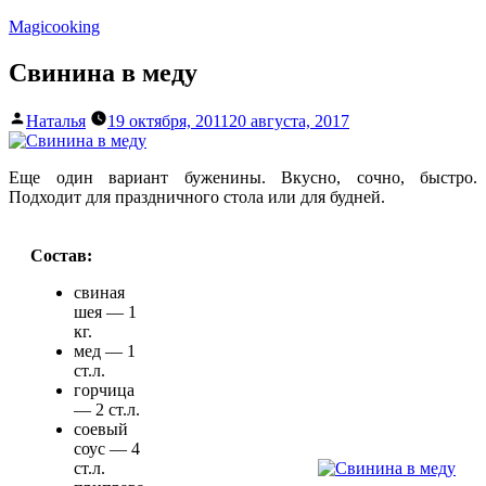
Перейти
Magicooking
к
содержимому
Свинина в меду
Написано
Наталья
19 октября, 2011
20 августа, 2017
автором
Еще один вариант буженины. Вкусно, сочно, быстро.
Подходит для праздничного стола или для будней.
Состав:
свиная
шея — 1
кг.
мед — 1
ст.л.
горчица
— 2 ст.л.
соевый
соус — 4
ст.л.