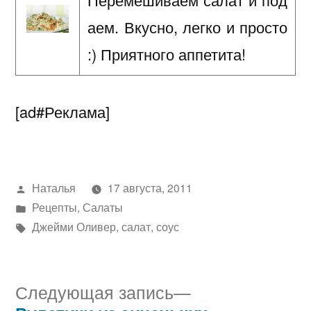
аем. Вкусно, легко и просто
:) Приятного аппетита!
[ad#Реклама]
Написано
Наталья
17 августа, 2011
автором
Написано
Рецепты
,
Салаты
в
Метки:
Джейми Оливер
,
салат
,
соус
Следующая
Следующая запись