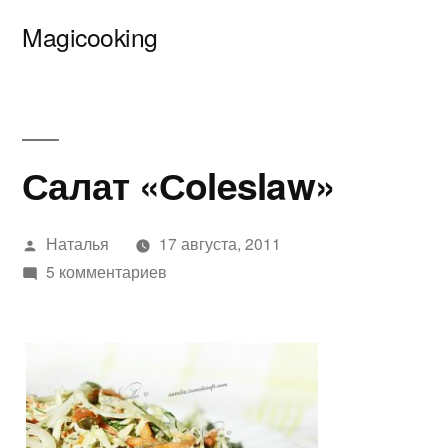
Перейти
Magicooking
к
содержимому
Салат «Сoleslaw»
Написано
Наталья
17 августа, 2011
автором
к
5 комментариев
записи
Салат
«Сoleslaw»