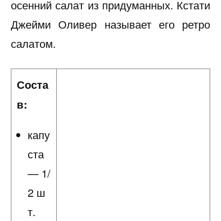
осенний салат из придуманных. Кстати
Джейми Оливер называет его ретро
салатом.
Соста
в:
капу
ста
— 1/
2 ш
т.