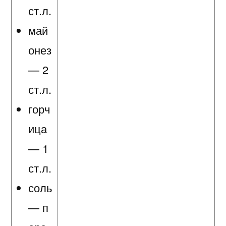
ст.л.
май
онез
— 2
ст.л.
горч
ица
— 1
ст.л.
соль
— п