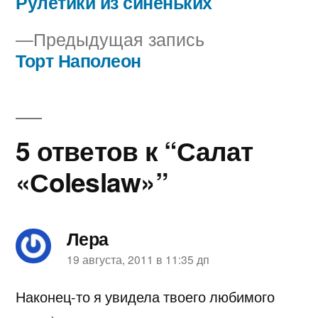
запись:
Рулетики из синеньких
Навигация
Предыдущая
Предыдущая запись
по
запись:
Торт Наполеон
записям
5 ответов к “Салат
«Сoleslaw»”
Лера
пишет:
19 августа, 2011 в 11:35 дп
Наконец-то я увидела твоего любимого