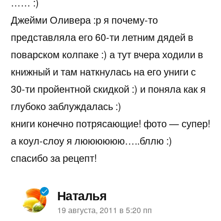
…… :)
Джейми Оливера :р я почему-то
представляла его 60-ти летним дядей в
поварском колпаке :) а тут вчера ходили в
книжный и там наткнулась на его униги с
30-ти пройентной скидкой :) и поняла как я
глубоко заблуждалась :)
книги конечно потрясающие! фото — супер!
а коул-слоу я люююююю…..бллю :)
спасибо за рецепт!
Наталья
пишет:
19 августа, 2011 в 5:20 пп