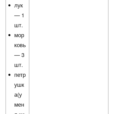
лук
— 1
шт.
мор
ковь
— 3
шт.
петр
ушк
а(у
мен