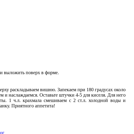
и выложить поверх в форме.
ерху раскладываем вишню. Запекаем при 180 градусах около
 и наслаждаемся. Оставьте штучки 4-5 для киселя. Для него
ты. 1 ч.л. крахмала смешиваем с 2 ст.л. холодной воды и
анку. Приятного аппетита!
ог