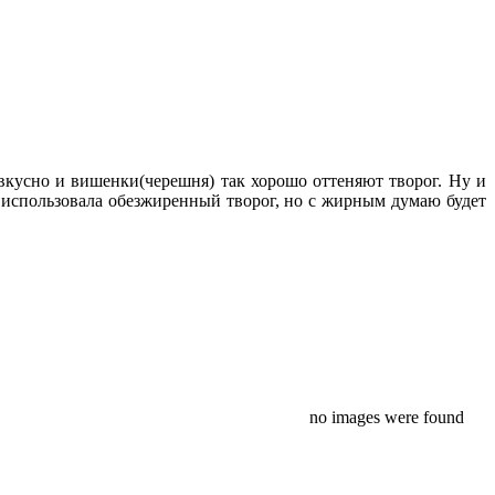
вкусно и вишенки(черешня) так хорошо оттеняют творог. Ну и
 Я использовала обезжиренный творог, но с жирным думаю будет
no images were found