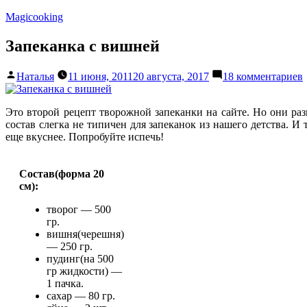
Перейти
Magicooking
к
содержимому
Запеканка с вишней
Написано
Наталья
11 июня, 2011
20 августа, 2017
18 комментариев
автором
с
Это второй рецепт творожной запеканки на сайте. Но они ра
состав слегка не типичен для запеканок из нашего детства. И
еще вкуснее. Попробуйте испечь!
Состав(форма 20
см):
творог — 500
гр.
вишня(черешня)
— 250 гр.
пудинг(на 500
гр жидкости) —
1 пачка.
сахар — 80 гр.