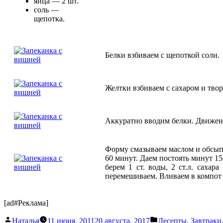
яйца — 2 шт.
соль —
щепотка.
Белки взбиваем с щепоткой соли.
Желтки взбиваем с сахаром и твор
Аккуратно вводим белки. Движен
Форму смазываем маслом и обсыпа
60 минут. Даем постоять минут 1
берем 1 ст. воды, 2 ст.л. саха
перемешиваем. Вливаем в компот 
[ad#Реклама]
Написано
Написано
Наталья
11 июня, 2011
20 августа, 2017
Десерты
,
Завтраки