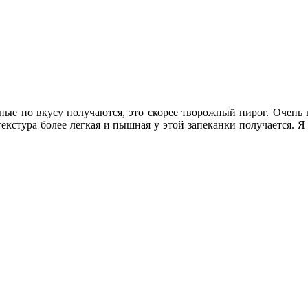
к
записи
Запеканка
зные по вкусу получаются, это скорее творожный пирог. Очень 
вишней
 текстура более легкая и пышная у этой запеканки получается.