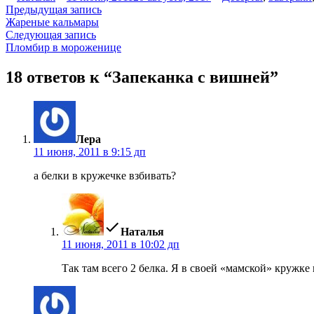
автором
в
Навигация
Предыдущая
Предыдущая запись
запись:
Жареные кальмары
по
Следующая
Следующая запись
записям
запись:
Пломбир в мороженице
18 ответов к “Запеканка с вишней”
пишет:
Лера
11 июня, 2011 в 9:15 дп
а белки в кружечке взбивать?
пишет:
Наталья
11 июня, 2011 в 10:02 дп
Так там всего 2 белка. Я в своей «мамской» кружке 
пишет: