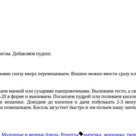
огом. Добавляем пудинг.
иями снизу вверх перемешиваем. Вишню можно ввести сразу ил
ем манкой или сухарями панировочными. Выливаем тесто, а св
5-20 в форме и вынимаем. Посыпаем пудрой или поливаем киселем
ра и вишенки. Доводим до кипения и даем побулькать 2-3 мину
и помешиваем. Кисель загустеет быстро и им польем нашу запек
Метки:
,
Молочные и яичные блюда
,
Рецепты
выпечка
,
запеканка
,
твор