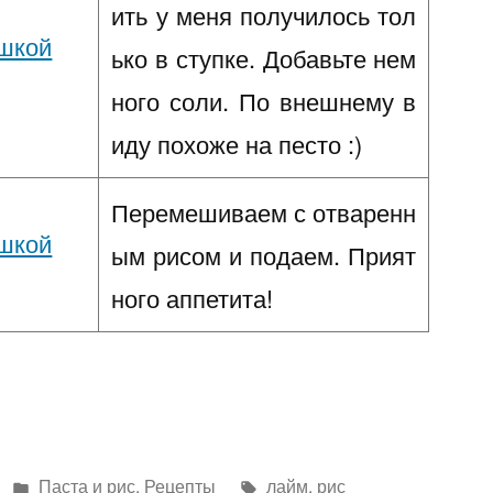
ить у меня получилось тол
ько в ступке. Добавьте нем
ного соли. По внешнему в
иду похоже на песто :)
Перемешиваем с отваренн
ым рисом и подаем. Прият
ного аппетита!
Написано
Метки:
Паста и рис
,
Рецепты
лайм
,
рис