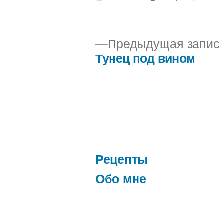
автором
Предыдущая запис
Тунец под вином
Навигация
по
записям
Рецепты
Обо мне