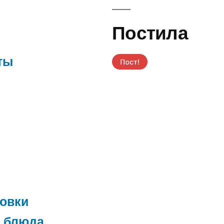
Постила
ты
товки
 блюда