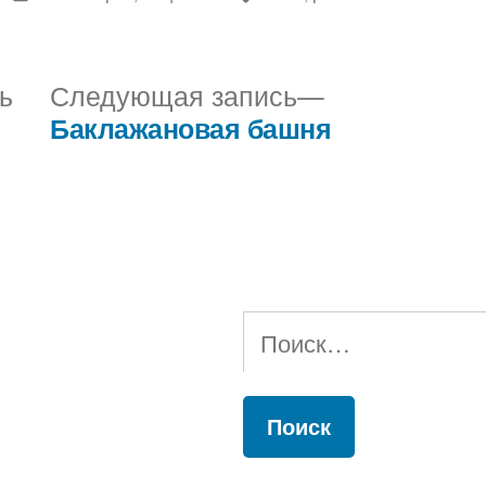
в
Предыдущая
Следующая
ь
Следующая запись
запись:
запись:
Баклажановая башня
Найти: