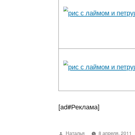
[ad#Реклама]
Написано
Наталья
8 апреля, 2011