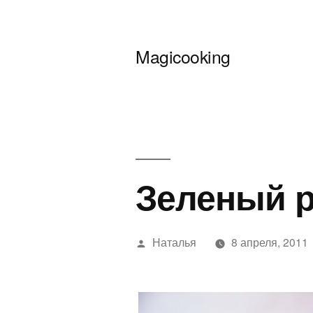
Перейти
к
Magicooking
содержимому
Зеленый 
Написано
Наталья
8 апреля, 2011
автором