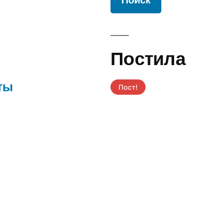
Постила
ты