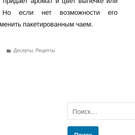
 придает аромат и цвет выпечке или
. Но если нет возможности его
аменить пакетированным чаем.
Написано
Десерты
,
Рецепты
в
Найти: