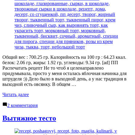
Общий вес : 700.25 гр. Калорийность на 100 гр : 64.23 ккал.
белок: 2.06 гр, жиры: 1.92 гр, углеводы: 9.34 гр. [ad] ПП
Распечатать рецепт Не то чтоб я целенаправлено
придумывала, просто у меня осталась яблочная начинка для
штруделя :)) Дело было в выходной день, а у нас традиция в
выходной есть овсянку. В общем …
«Овсяная
Читать далее
шарлотка
к
на
2 комментария
записи
завтрак»
Овсяная
Вытяжное тесто
шарлотка
на
завтрак