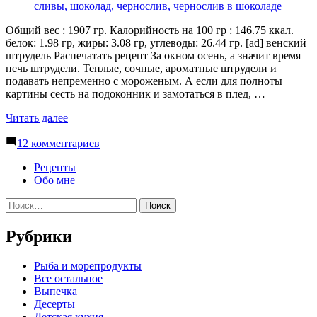
Общий вес : 1907 гр. Калорийность на 100 гр : 146.75 ккал.
белок: 1.98 гр, жиры: 3.08 гр, углеводы: 26.44 гр. [ad] венский
штрудель Распечатать рецепт За окном осень, а значит время
печь штрудели. Теплые, сочные, ароматные штрудели и
подавать непременно с мороженым. А если для полноты
картины сесть на подоконник и замотаться в плед, …
«Вытяжное
Читать далее
тесто»
к
12 комментариев
записи
Вытяжное
Рецепты
тесто
Обо мне
Найти:
Рубрики
Pыба и морепродукты
Все остальное
Выпечка
Десерты
Детская кухня