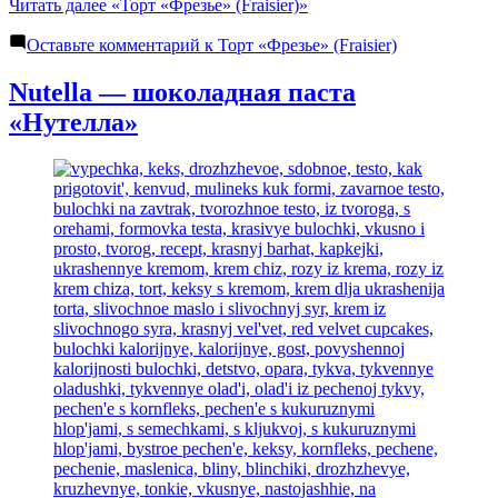
Читать далее
«Торт «Фрезье» (Fraisier)»
Оставьте комментарий
к Торт «Фрезье» (Fraisier)
Nutella — шоколадная паста
«Нутелла»