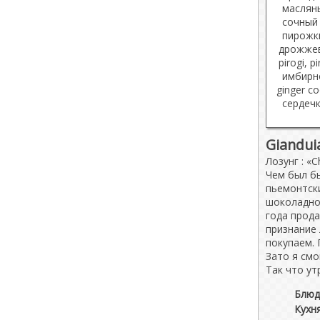
Giandui
Лозунг : «C
Чем был бы
пьемонтски
шоколадно-
года прода
признание
покупаем. 
Зато я смо
Так что ут
Блюд
Кухн