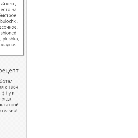
рецепт
аботал
ая с 1964
:) Ну и
ногда
льтатной.
ительно!