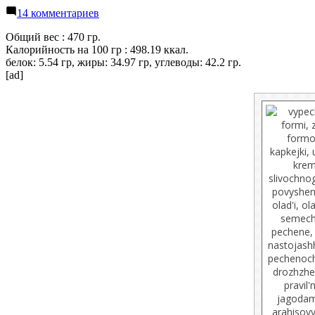
к
14 комментариев
записи
Nutella
Общий вес : 470 гр.
—
Калорийность на 100 гр : 498.19 ккал.
шоколадная
белок: 5.54 гр, жиры: 34.97 гр, углеводы: 42.2 гр.
паста
[ad]
«Нутелла»