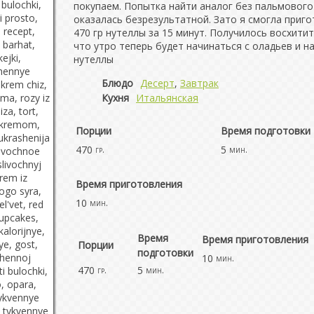
покупаем. Попытка найти аналог без пальмового
оказалась безрезультатной. Зато я смогла приг
470 гр нутеллы за 15 минут. Получилось восхитит
что утро теперь будет начинаться с оладьев и н
нутеллы
Блюдо
Десерт
,
Завтрак
Кухня
Итальянская
Порции
Время подготовки
470
5
гр.
мин.
Время приготовления
10
мин.
Время
Время приготовления
Порции
подготовки
10
мин.
470
5
гр.
мин.