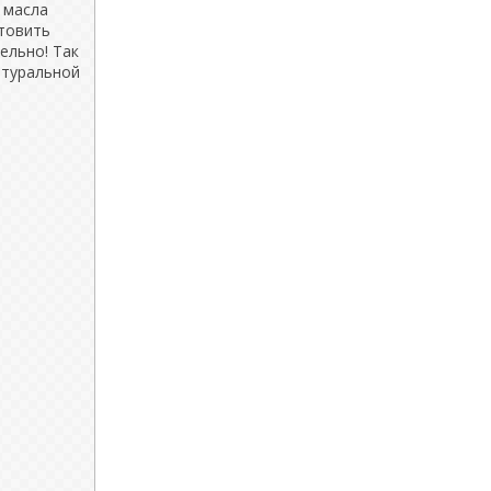
 масла
отовить
ельно! Так
атуральной