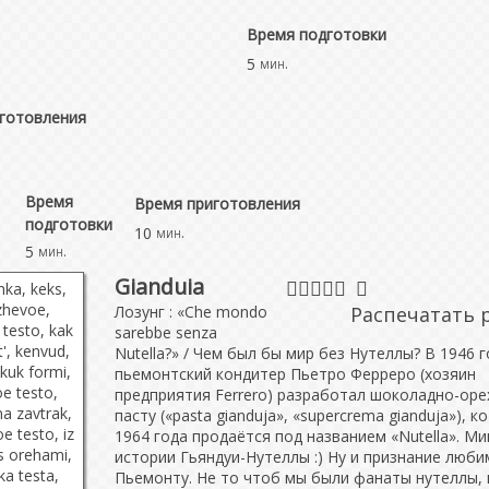
Время подготовки
5
мин.
готовления
Время
Время приготовления
подготовки
10
мин.
5
мин.
Gianduia
Лозунг : «Che mondo
Распечатать 
sarebbe senza
Nutella?» / Чем был бы мир без Нутеллы? В 1946 г
пьемонтский кондитер Пьетро Ферреро (хозяин
предприятия Ferrero) разработал шоколадно-ор
пасту («pasta gianduja», «supercrema gianduja»), к
1964 года продаётся под названием «Nutella». Ми
истории Гьяндуи-Нутеллы :) Ну и признание люб
Пьемонту. Не то чтоб мы были фанаты нутеллы, 