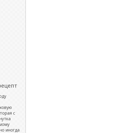
рецепт
оду
еховую
оторая с
нутка
имому
но иногда