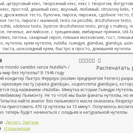
a
he mondo sarebbe senza Nutella?» /
Распечатать 
 мир без Нутеллы? В 1946 году
й кондитер Пьетро Ферреро (хозяин предприятия Ferrero) разр
ореховую пасту («pasta gianduja», «supercrema gianduja»), котор
ётся под названием «Nutella». Минутка истории Гьяндуи-Нутеллы 
 любимому Пьемонту. Не то чтоб мы были фанаты нутеллы, но и
Попытка найти аналог без пальмового масла оказалась безрезу
гла приготовить 470 гр нутеллы за 15 минут. Получилось восхит
ро теперь будет начинаться с оладьев и натуральной нутеллы
о
Десерт
,
Завтрак
я
Итальянская