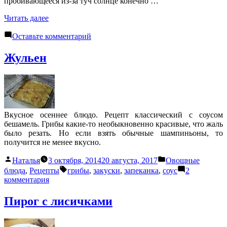
пробивающееся из-за туч солнце конечно …
«Грибной
Читать далее
суп
к
с
Оставьте комментарий
Грибной
фрикадельками
суп
в
Жульен
с
мультиварке
фрикадельками
Moulinex
в
cook4me»
мультиварке
Moulinex
cook4me
Вкусное осеннее блюдо. Рецепт классический с соусом
бешамель. Грибы какие-то необыкновенно красивые, что жаль
было резать. Но если взять обычные шампиньоны, то
получится не менее вкусно.
Написано
Написано
Наталья
3 октября, 2014
20 августа, 2017
Овощные
автором
в
Метки:
блюда
,
Рецепты
грибы
,
закуски
,
запеканка
,
соус
2
к
комментария
записи
Жульен
Пирог с лисичками