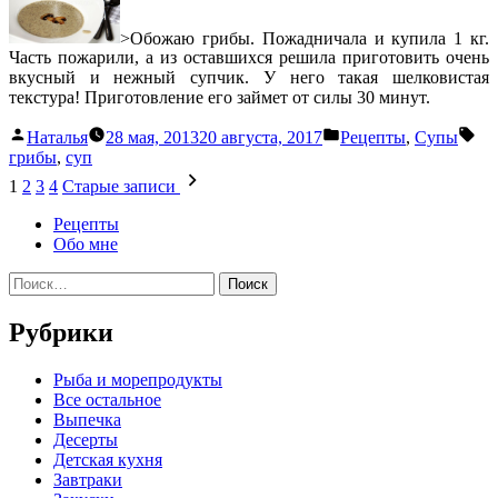
грибами
>Обожаю грибы. Пожадничала и купила 1 кг.
Часть пожарили, а из оставшихся решила приготовить очень
вкусный и нежный супчик. У него такая шелковистая
текстура! Приготовление его займет от силы 30 минут.
Написано
Написано
Ме
Наталья
28 мая, 2013
20 августа, 2017
Рецепты
,
Супы
автором
в
грибы
,
суп
Навигация
1
2
3
4
Старые записи
по
Рецепты
записям
Обо мне
Найти:
Рубрики
Pыба и морепродукты
Все остальное
Выпечка
Десерты
Детская кухня
Завтраки