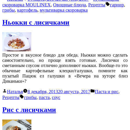
автором
в
Метки:
скороварка MOULINEX
,
Овощные блюда
,
Рецепты
гарнир
,
грибы
,
картофель
,
мультиварка скороварка
Ньокки с лисичками
Простое и вкусное блюдо для обеда. Ньокки можно сделать
самостоятельно, но проще взять готовые. Лисички со
сметанным соусом отлично дополняют ньокки. Вообще-то это
обычные картофельные клецки/галушки, помните как
пузатый Пацюк ел галушки в «Вечера на хуторе близ
Диканьки»?
Написано
Написано
Наталья
8 декабря, 2013
20 августа, 2017
Паста и рис
,
автором
в
Метки:
Рецепты
грибы
,
паста
,
соус
Рис с лисичками