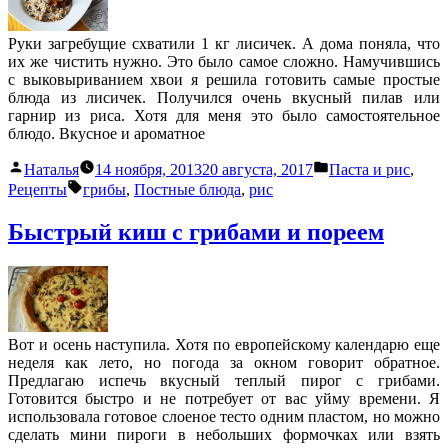
Руки загребущие схватили 1 кг лисичек. А дома поняла, что
их же чистить нужно. Это было самое сложно. Намучившись
с выковыриванием хвои я решила готовить самые простые
блюда из лисичек. Получился очень вкусный пилав или
гарнир из риса. Хотя для меня это было самостоятельное
блюдо. Вкусное и ароматное
Написано
Написано
Наталья
14 ноября, 2013
20 августа, 2017
Паста и рис
,
автором
в
Метки:
Рецепты
грибы
,
Постные блюда
,
рис
Быстрый киш с грибами и пореем
Вот и осень наступила. Хотя по европейскому календарю еще
неделя как лето, но погода за окном говорит обратное.
Предлагаю испечь вкусный теплый пирог с грибами.
Готовится быстро и не потребует от вас уйму времени. Я
использовала готовое слоеное тесто одним пластом, но можно
сделать мини пироги в небольших формочках или взять