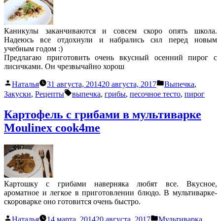
Каникулы заканчиваются и совсем скоро опять школа.
Надеюсь все отдохнули и набрались сил перед новым
учебным годом :)
Предлагаю приготовить очень вкусный осенний пирог с
лисичками. Он чрезвычайно хорош
Написано
Написано
Наталья
31 августа, 2014
20 августа, 2017
Выпечка
,
автором
в
Метки:
Закуски
,
Рецепты
выпечка
,
грибы
,
песочное тесто
,
пирог
Картофель с грибами в мультиварке
Moulinex cook4me
Картошку с грибами наверняка любят все. Вкусное,
ароматное и легкое в приготовлении блюдо. В мультиварке-
скороварке оно готовится очень быстро.
Написано
Написано
Наталья
14 марта, 2014
20 августа, 2017
Мультиварка