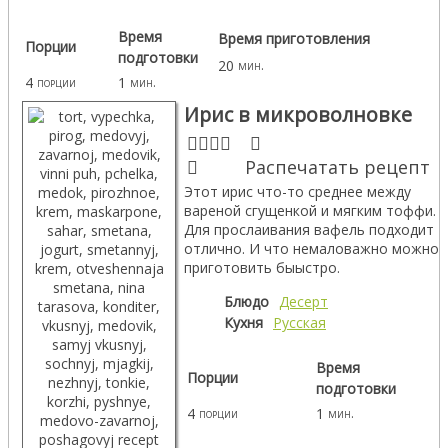
Время
Время приготовления
Порции
подготовки
20
мин.
4
1
порции
мин.
Ирис в микроволновке
Распечатать рецепт
Этот ирис что-то среднее между
вареной сгущенкой и мягким тоффи.
Для прослаивания вафель подходит
отлично. И что немаловажно можно
приготовить быыстро.
Блюдо
Десерт
Кухня
Русская
Время
Порции
подготовки
4
1
порции
мин.