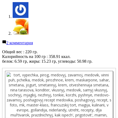
к
2 комментария
записи
Ирис
Общий вес : 220 гр.
в
Калорийность на 100 гр : 358.91 ккал.
микроволновке
белок: 6.59 гр, жиры: 15.23 гр, углеводы: 50.98 гр.