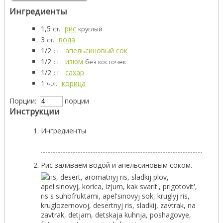
Ингредиенты
1,5
рис
ст.
круглый
3
вода
ст.
1/2
апельсиновый сок
ст.
1/2
изюм
ст.
без косточек
1/2
сахар
ст.
1
корица
ч.л.
Порции:
порции
Инструкции
Ингредиенты
Рис заливаем водой и апельсиновым соком.