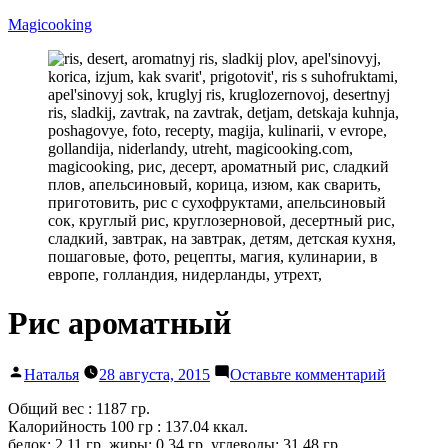
Перейти
Magicooking
к
содержимому
Рис ароматный
Написано
к
Наталья
28 августа, 2015
Оставьте комментарий
автором
Рис
ароматн
Общий вес : 1187 гр.
Калорийность 100 гр : 137.04 ккал.
белок: 2.11 гр, жиры: 0.34 гр, углеводы: 31.48 гр.