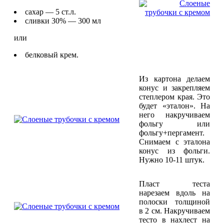
сахар — 5 ст.л.
сливки 30% — 300 мл
или
белковый крем.
Из картона делаем
конус и закрепляем
степлером края. Это
будет «эталон». На
него накручиваем
фольгу или
фольгу+пергамент.
Снимаем с эталона
конус из фольги.
Нужно 10-11 штук.
Пласт теста
нарезаем вдоль на
полоски толщиной
в 2 см. Накручиваем
тесто в нахлест на