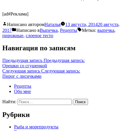
[ad#Реклама]
Написано автором
Наталья
13 августа, 2014
20 августа,
2017
Написано в
Выпечка
,
Рецепты
Метки:
выпечка
,
пирожные
,
слоеное тесто
Навигация по записям
Предыдущая запись
Предыдущая запись:
Орешки со сгущенкой
Следующая запись
Следующая запись:
Пирог с лисичками
Рецепты
Обо мне
Найти:
Рубрики
Pыба и морепродукты