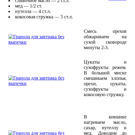
сливочное масло — 2 ст.л.
мед — 1/2 ст.
нутелла — 4 ст.л.
кокосовая стружка — 5 ст.л.
Смесь орехов
обжариваем на
сухой сковороде
минуты 2-3.
Цукаты и
сухофрукты режем.
В большой миске
смешиваем хлопья,
орехи, цукаты,
сухофрукты и
кокосовую стружку.
В ковшике
нагреваем масло,
сахар, нутеллу и
мед. Доводим до