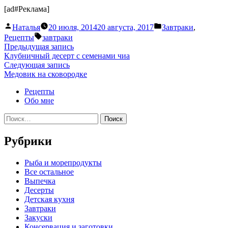
[ad#Реклама]
Написано
Написано
Наталья
20 июля, 2014
20 августа, 2017
Завтраки
,
автором
в
Метки:
Рецепты
завтраки
Навигация
Предыдущая
Предыдущая запись
запись:
Клубничный десерт с семенами чиа
по
Следующая
Следующая запись
записям
запись:
Медовик на сковородке
Рецепты
Обо мне
Найти:
Рубрики
Pыба и морепродукты
Все остальное
Выпечка
Десерты
Детская кухня
Завтраки
Закуски
Консервация и заготовки