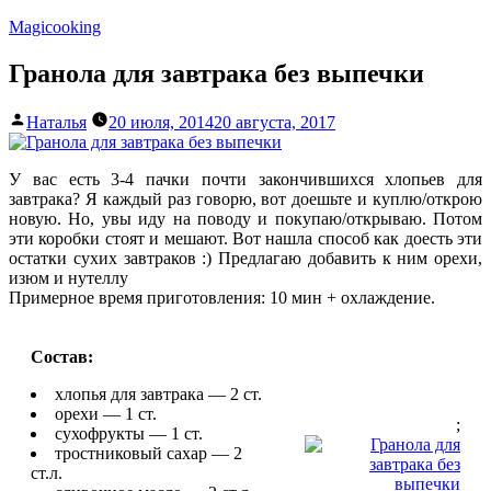
Перейти
Magicooking
к
содержимому
Гранола для завтрака без выпечки
Написано
Наталья
20 июля, 2014
20 августа, 2017
автором
У вас есть 3-4 пачки почти закончившихся хлопьев для
завтрака? Я каждый раз говорю, вот доешьте и куплю/открою
новую. Но, увы иду на поводу и покупаю/открываю. Потом
эти коробки стоят и мешают. Вот нашла способ как доесть эти
остатки сухих завтраков :) Предлагаю добавить к ним орехи,
изюм и нутеллу
Примерное время приготовления: 10 мин + охлаждение.
Состав:
хлопья для завтрака — 2 ст.
орехи — 1 ст.
;
сухофрукты — 1 ст.
тростниковый сахар — 2
ст.л.