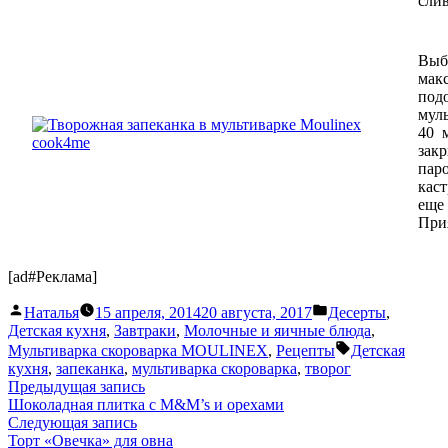
сли
Выб
мак
под
мул
40 
зак
пар
кас
еще 
При
[ad#Реклама]
Написано
Написано
Наталья
15 апреля, 2014
20 августа, 2017
Десерты
,
автором
в
Детская кухня
,
Завтраки
,
Молочные и яичные блюда
,
Метки:
Мультиварка скороварка MOULINEX
,
Рецепты
Детская
кухня
,
запеканка
,
мультиварка скороварка
,
творог
Навигация
Предыдущая
Предыдущая запись
запись:
Шоколадная плитка с M&M’s и орехами
по
Следующая
Следующая запись
записям
запись:
Торт «Овечка» для овна