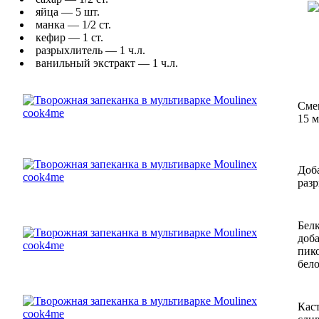
яйца — 5 шт.
манка — 1/2 ст.
кефир — 1 ст.
разрыхлитель — 1 ч.л.
ванильный экстракт — 1 ч.л.
Сме
15 м
Доб
раз
Бел
доб
пик
бело
Ка