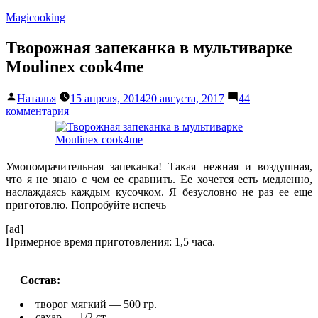
Перейти
Magicooking
к
содержимому
Творожная запеканка в мультиварке
Moulinex cook4me
Написано
Наталья
15 апреля, 2014
20 августа, 2017
44
автором
к
комментария
записи
Творожная
запеканка
в
Умопомрачительная запеканка! Такая нежная и воздушная,
мультиварке
что я не знаю с чем ее сравнить. Ее хочется есть медленно,
Moulinex
наслаждаясь каждым кусочком. Я безусловно не раз ее еще
cook4me
приготовлю. Попробуйте испечь
[ad]
Примерное время приготовления: 1,5 часа.
Состав:
творог мягкий — 500 гр.
сахар — 1/2 ст.