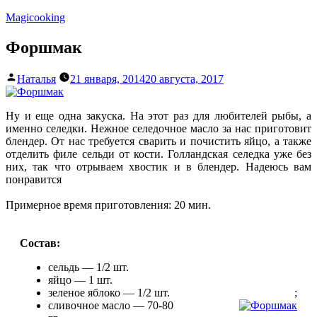
Перейти
Magicooking
к
содержимому
Форшмак
Написано
Наталья
21 января, 2014
20 августа, 2017
автором
Ну и еще одна закуска. На этот раз для любителей рыбы, а
именно селедки. Нежное селедочное масло за нас приготовит
блендер. От нас требуется сварить и почистить яйцо, а также
отделить филе сельди от кости. Голландская селедка уже без
них, так что отрываем хвостик и в блендер. Надеюсь вам
понравится
Примерное время приготовления: 20 мин.
Состав:
сельдь — 1/2 шт.
яйцо — 1 шт.
зеленое яблоко — 1/2 шт.
;
сливочное масло — 70-80