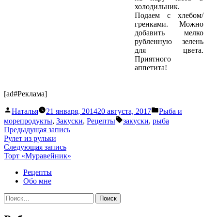
холодильник.
Подаем с хлебом/
гренками. Можно
добавить мелко
рубленную зелень
для цвета.
Приятного
аппетита!
[ad#Реклама]
Написано
Написано
Наталья
21 января, 2014
20 августа, 2017
Pыба и
автором
в
Метки:
морепродукты
,
Закуски
,
Рецепты
закуски
,
рыба
Навигация
Предыдущая
Предыдущая запись
запись:
Рулет из рульки
по
Следующая
Следующая запись
записям
запись:
Торт «Муравейник»
Рецепты
Обо мне
Найти: