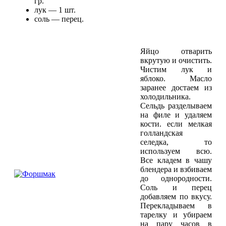
гр.
лук — 1 шт.
соль — перец.
Яйцо отварить
вкрутую и очистить.
Чистим лук и
яблоко. Масло
заранее достаем из
холодильника.
Сельдь разделываем
на филе и удаляем
кости. если мелкая
голландская
селедка, то
используем всю.
Все кладем в чашу
блендера и взбиваем
до однородности.
Соль и перец
добавляем по вкусу.
Перекладываем в
тарелку и убираем
на пару часов в