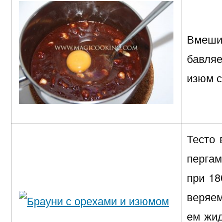
Вмешив
бавляе
изюм с
Тесто 
перга
при 18
веряем
ем жид