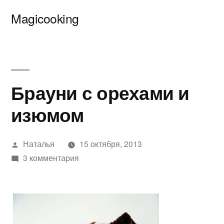
Перейти
Magicooking
к
содержимому
Брауни с орехами и
изюмом
Написано
Наталья
15 октября, 2013
автором
к
3 комментария
записи
Брауни
с
орехами