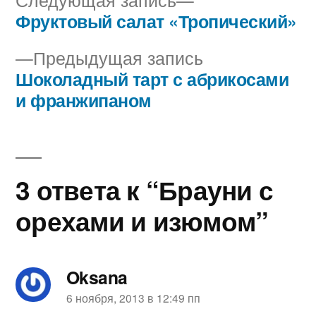
запись:
Фруктовый салат «Тропический»
Навигация
Предыдущая
Предыдущая запись
по
запись:
Шоколадный тарт с абрикосами
записям
и франжипаном
3 ответа к “Брауни с
орехами и изюмом”
Oksana
пишет:
6 ноября, 2013 в 12:49 пп