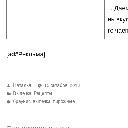
т. Дае
нь вку
го чае
[ad#Реклама]
Написано
Наталья
15 октября, 2013
автором
Написано
Выпечка
,
Рецепты
в
Метки:
браунис
,
выпечка
,
пирожные
Следующая
Следующая запись