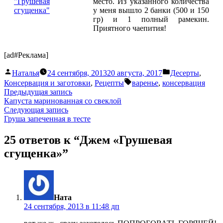
место. Из указанного количества
у меня вышло 2 банки (500 и 150
гр) и 1 полный рамекин.
Приятного чаепития!
[ad#Реклама]
Написано
Написано
Наталья
24 сентября, 2013
20 августа, 2017
Десерты
,
автором
в
Метки:
Консервация и заготовки
,
Рецепты
варенье
,
консервация
Навигация
Предыдущая
Предыдущая запись
запись:
Капуста маринованная со свеклой
по
Следующая
Следующая запись
записям
запись:
Груша запеченная в тесте
25 ответов к “Джем «Грушевая
сгущенка»”
пишет:
Ната
24 сентября, 2013 в 11:48 дп