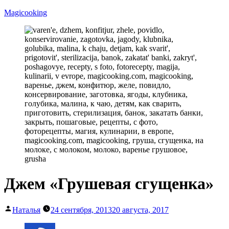
Перейти
Magicooking
к
содержимому
Джем «Грушевая сгущенка»
Написано
Наталья
24 сентября, 2013
20 августа, 2017
автором