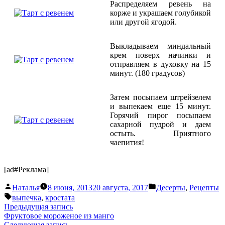
Распределяем ревень на
корже и украшаем голубикой
или другой ягодой.
Выкладываем миндальный
крем поверх начинки и
отправляем в духовку на 15
минут. (180 градусов)
Затем посыпаем штрейзелем
и выпекаем еще 15 минут.
Горячий пирог посыпаем
сахарной пудрой и даем
остыть. Приятного
чаепития!
[ad#Реклама]
Написано
Написано
Наталья
8 июня, 2013
20 августа, 2017
Десерты
,
Рецепты
автором
в
Метки:
выпечка
,
кростата
Навигация
Предыдущая
Предыдущая запись
запись:
Фруктовое мороженое из манго
по
Следующая
Следующая запись