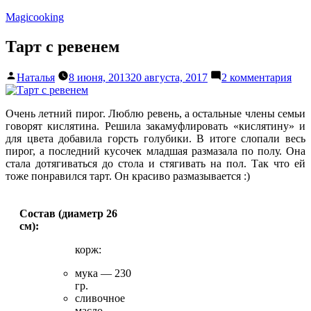
Перейти
Magicooking
к
содержимому
Тарт с ревенем
Написано
к
Наталья
8 июня, 2013
20 августа, 2017
2 комментария
автором
зап
Тар
с
Очень летний пирог. Люблю ревень, а остальные члены семьи
рев
говорят кислятина. Решила закамуфлировать «кислятину» и
для цвета добавила горсть голубики. В итоге слопали весь
пирог, а последний кусочек младшая размазала по полу. Она
стала дотягиваться до стола и стягивать на пол. Так что ей
тоже понравился тарт. Он красиво размазывается :)
Состав (диаметр 26
см):
корж:
мука — 230
гр.
сливочное
масло —