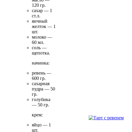
120 гр.
сахар — 1
ст.л.
яичный
желток — 1
шт.
молоко —
60 мл.
соль —
щепотка.
начинка:
ревень —
600 гр.
сахарная
пудра — 50
гр.
голубика
— 50 гр.
крем:
яйцо — 1
шт.