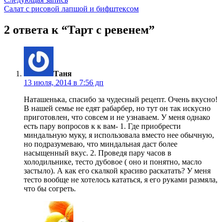
записям
запись:
Салат с рисовой лапшой и бифштексом
2 ответа к “Тарт с ревенем”
пишет:
Таня
13 июля, 2014 в 7:56 дп
Наташенька, спасибо за чудесный рецепт. Очень вкусно!
В нашей семье не едят рабарбер, но тут он так искусно
приготовлен, что совсем и не узнаваем. У меня однако
есть пару вопросов к к вам- 1. Где приобрести
миндальную муку, я использовала вместо нее обычную,
но подразумеваю, что миндальная даст более
насыщенный вкус. 2. Проведя пару часов в
холодильнике, тесто дубовое ( оно и понятно, масло
застыло). А как его скалкой красиво раскатать? У меня
тесто вообще не хотелось кататься, я его руками размяла,
что бы согреть.
пишет: