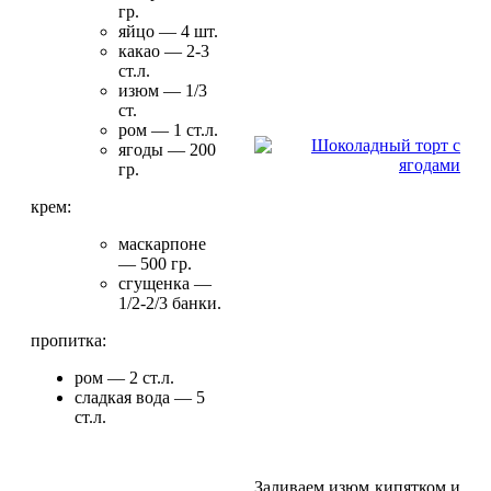
гр.
яйцо — 4 шт.
какао — 2-3
ст.л.
изюм — 1/3
ст.
ром — 1 ст.л.
ягоды — 200
гр.
крем:
маскарпоне
— 500 гр.
сгущенка —
1/2-2/3 банки.
пропитка:
ром — 2 ст.л.
сладкая вода — 5
ст.л.
Заливаем изюм кипятком и