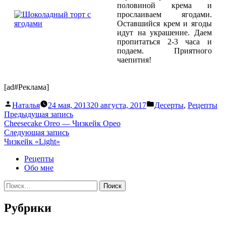
половиной крема и
прослаиваем ягодами.
Оставшийся крем и ягоды
идут на украшение. Даем
пропитаться 2-3 часа и
подаем. Приятного
чаепития!
[ad#Реклама]
Написано
Написано
Наталья
24 мая, 2013
20 августа, 2017
Десерты
,
Рецепты
автором
в
Навигация
Предыдущая
Предыдущая запись
запись:
Cheesecake Oreo — Чизкейк Орео
по
Следующая
Следующая запись
записям
запись:
Чизкейк «Light»
Рецепты
Обо мне
Найти:
Рубрики