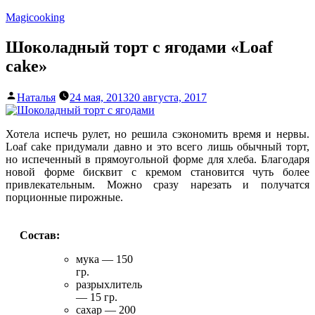
Перейти
Magicooking
к
содержимому
Шоколадный торт с ягодами «Loaf
cake»
Написано
Наталья
24 мая, 2013
20 августа, 2017
автором
Хотела испечь рулет, но решила сэкономить время и нервы.
Loaf cake придумали давно и это всего лишь обычный торт,
но испеченный в прямоугольной форме для хлеба. Благодаря
новой форме бисквит с кремом становится чуть более
привлекательным. Можно сразу нарезать и получатся
порционные пирожные.
Состав:
мука — 150
гр.
разрыхлитель
— 15 гр.
сахар — 200