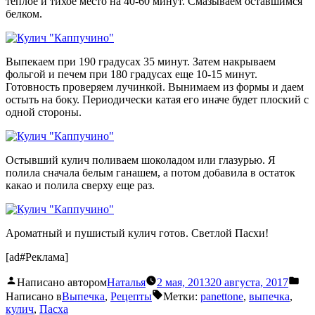
теплое и тихое место на 40-60 минут. Смазываем оставшимся
белком.
Выпекаем при 190 градусах 35 минут. Затем накрываем
фольгой и печем при 180 градусах еще 10-15 минут.
Готовность проверяем лучинкой. Вынимаем из формы и даем
остыть на боку. Периодически катая его иначе будет плоский с
одной стороны.
Остывший кулич поливаем шоколадом или глазурью. Я
полила сначала белым ганашем, а потом добавила в остаток
какао и полила сверху еще раз.
Ароматный и пушистый кулич готов. Светлой Пасхи!
[ad#Реклама]
Написано автором
Наталья
2 мая, 2013
20 августа, 2017
Написано в
Выпечка
,
Рецепты
Метки:
panettone
,
выпечка
,
кулич
,
Пасха