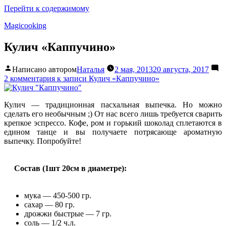
Перейти к содержимому
Magicooking
Кулич «Каппучино»
Написано автором
Наталья
2 мая, 2013
20 августа, 2017
2 комментария
к записи Кулич «Каппучино»
Кулич — традиционная пасхальная выпечка. Но можно
сделать его необычным ;) От нас всего лишь требуется сварить
крепкое эспрессо. Кофе, ром и горький шоколад сплетаются в
едином танце и вы получаете потрясающе ароматную
выпечку. Попробуйте!
Состав (1шт 20см в диаметре):
мука — 450-500 гр.
сахар — 80 гр.
дрожжи быстрые — 7 гр.
соль — 1/2 ч.л.