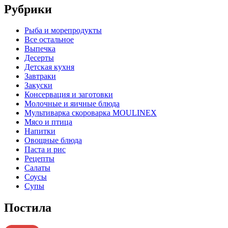
Рубрики
Pыба и морепродукты
Все остальное
Выпечка
Десерты
Детская кухня
Завтраки
Закуски
Консервация и заготовки
Молочные и яичные блюда
Мультиварка скороварка MOULINEX
Мясо и птица
Напитки
Овощные блюда
Паста и рис
Рецепты
Салаты
Соусы
Супы
Постила