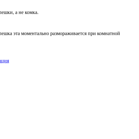
пешки, а не комка.
Лепешка эта моментально размораживается при комнатной
ация