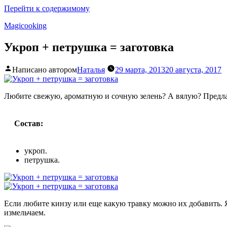
Перейти к содержимому
Magicooking
Укроп + петрушка = заготовка
Написано автором
Наталья
29 марта, 2013
20 августа, 2017
Любите свежую, ароматную и сочную зелень? А вялую? Предлаг
Состав:
укроп.
петрушка.
Если любите кинзу или еще какую травку можно их добавить. 
измельчаем.