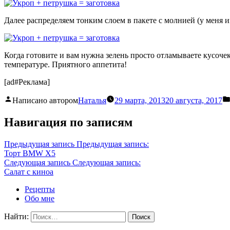
Далее распределяем тонким слоем в пакете с молнией (у меня и
Когда готовите и вам нужна зелень просто отламываете кусоче
температуре. Приятного аппетита!
[ad#Реклама]
Написано автором
Наталья
29 марта, 2013
20 августа, 2017
Навигация по записям
Предыдущая запись
Предыдущая запись:
Торт BMW X5
Следующая запись
Следующая запись:
Салат с киноа
Рецепты
Обо мне
Найти: