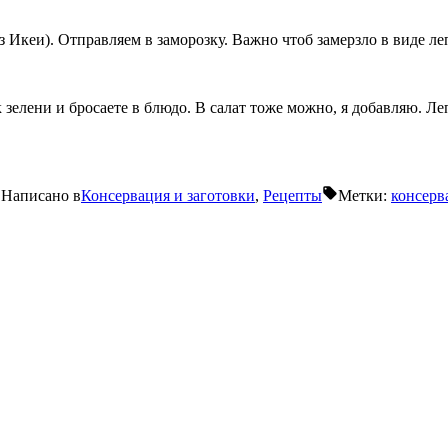
з Икеи). Отправляем в заморозку. Важно чтоб замерзло в виде ле
к зелени и бросаете в блюдо. В салат тоже можно, я добавляю. 
Написано в
Консервация и заготовки
,
Рецепты
Метки:
консерв