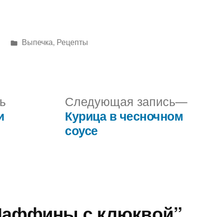
Написано
Выпечка
,
Рецепты
в
Предыдущая
Сле
ь
Следующая запись
запись:
запис
и
Курица в чесночном
соусе
“Маффины с клюквой”