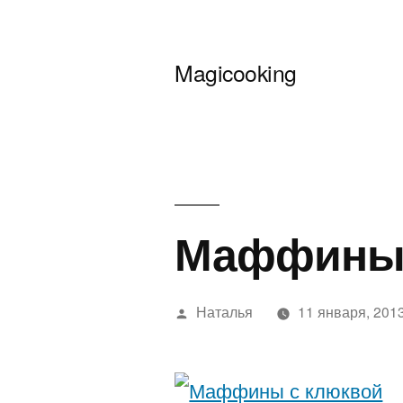
Перейти
к
Magicooking
содержимому
Маффины 
Написано
Наталья
11 января, 201
автором