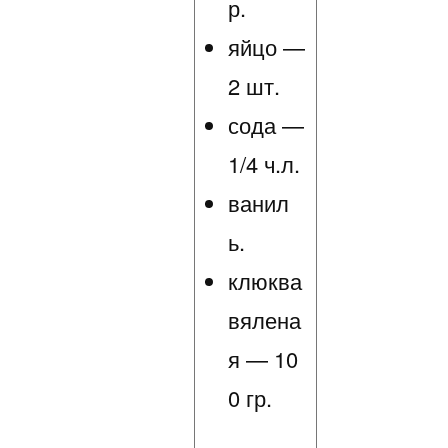
р.
яйцо —
2 шт.
сода —
1/4 ч.л.
ванил
ь.
клюква
вялена
я — 10
0 гр.