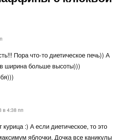
пп
ь!!! Пора что-то диетическое печь)) А
ов ширина больше высоты)))
бя)))
 в 4:38 пп
 курица :) А если диетическое, то это
 максимум яблочки. Дочка все каникулы