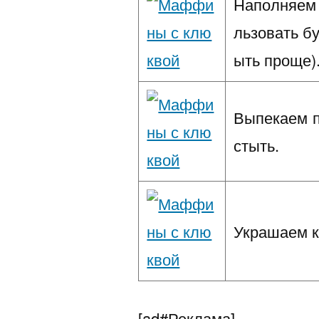
Наполняем 
льзовать б
ыть проще)
Выпекаем п
стыть.
Украшаем к
[ad#Реклама]