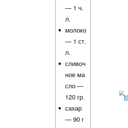
— 1 ч.
л.
молоко
— 1 ст.
л.
сливоч
ное ма
сло —
120 гр.
сахар
— 90 г