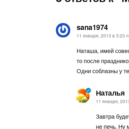
sana1974
пишет:
11 января, 2013 в 3:23 
Наташа, имей совест
то после праздник
Одни соблазны у те
Наталья
пишет:
11 января, 2013
Завтра будет
не печь. Ну