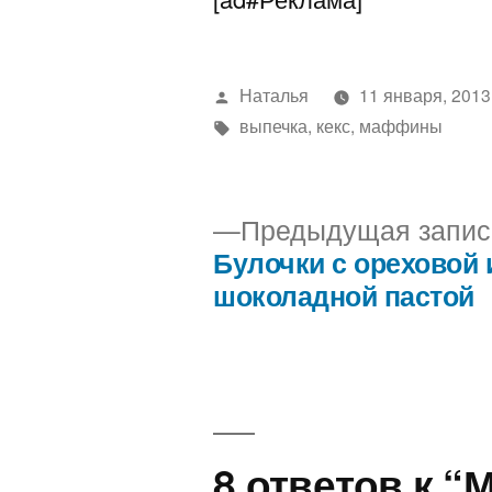
Написано
Наталья
11 января, 2013
автором
Метки:
выпечка
,
кекс
,
маффины
Предыдущая запис
Булочки с ореховой 
Навигация
шоколадной пастой
по
записям
8 ответов к 