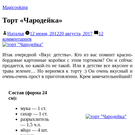
Перейти
Magicooking
к
содержимому
Торт «Чародейка»
Написано
Наталья
12 июня, 2012
20 августа, 2017
12
автором
к
комментариев
записи
Торт
Итак очередной «Вкус детства». Кто из вас помнит красно-
«Чародейка»
бордовые картонные коробки с этим тортиком? Он и сейчас
продается, но какой-то не такой. Или в детстве все вкуснее и
трава зеленее… Но вернемся к торту :) Он очень вкусный и
очень-очень прост в приготовлении. Крем замечательнейший!
Состав (форма 24
см):
мука — 1 ст.
сахар — 1 ст.
разрыхлитель
— 1,5 ч.л.
яйцо — 4 шт.