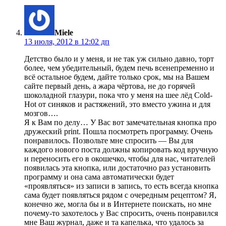
пишет:
Miele
13 июля, 2012 в 12:02 дп
Детство было и у меня, и не так уж сильно давно, торт
более, чем убедительный, будем печь всенепременно и
всё остальное будем, дайте только срок, мы на Вашем
сайте первый день, а жара чёртова, не до горячей
шоколадной глазури, пока что у меня на шее лёд Cold-
Hot от синяков и растяжений, это вместо ужина и для
мозгов….
Я к Вам по делу… У Вас вот замечательная кнопка про
дружеский print. Пошла посмотреть программу. Очень
понравилось. Позвольте мне спросить — Вы для
каждого нового поста должны копировать код вручную
и переносить его в окошечко, чтобы для нас, читателей
появилась эта кнопка, или достаточно раз установить
программу и она сама автоматически будет
«проявляться» из записи в запись, то есть всегда кнопка
сама будет появляться рядом с очередным рецептом? Я,
конечно же, могла бы и в Интернете поискать, но мне
почему-то захотелось у Вас спросить, очень понравился
мне Ваш журнал, даже и та капелька, что удалось за