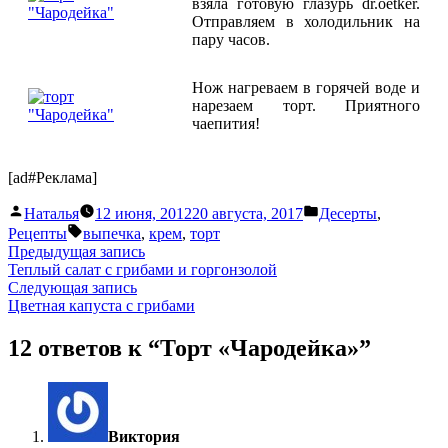
взяла готовую глазурь dr.oetker.
Отправляем в холодильник на
пару часов.
Нож нагреваем в горячей воде и
нарезаем торт. Приятного
чаепития!
[ad#Реклама]
Написано
Написано
Наталья
12 июня, 2012
20 августа, 2017
Десерты
,
автором
в
Метки:
Рецепты
выпечка
,
крем
,
торт
Навигация
Предыдущая
Предыдущая запись
запись:
Теплый салат с грибами и горгонзолой
по
Следующая
Следующая запись
записям
запись:
Цветная капуста с грибами
12 ответов к “Торт «Чародейка»”
пишет:
Виктория