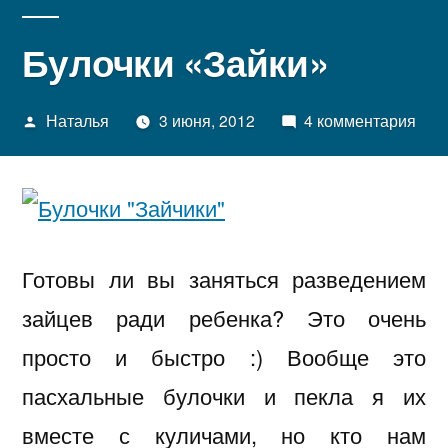
Булочки «Зайки»
Написано
к
Наталья
3 июня, 2012
4 комментария
автором
зап
Бул
«За
Готовы ли вы заняться разведением
зайцев ради ребенка? Это очень
просто и быстро :) Вообще это
пасхальные булочки и пекла я их
вместе с куличами, но кто нам