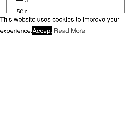
50 г
This website uses cookies to improve your
р.
experience.
Accept
Read More
твор
ог —
250 г
р.
раст
ител
ьное
масл
о —