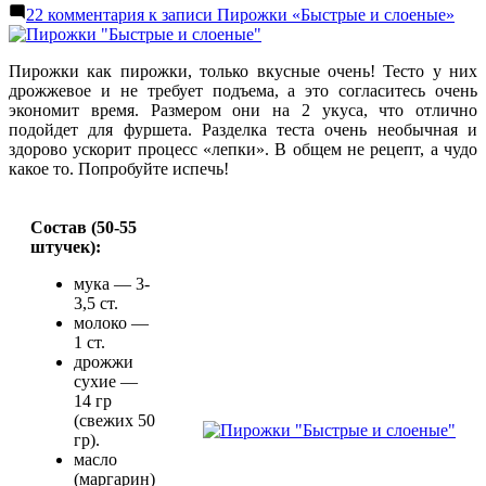
22 комментария
к записи Пирожки «Быстрые и слоеные»
Пирожки как пирожки, только вкусные очень! Тесто у них
дрожжевое и не требует подъема, а это согласитесь очень
экономит время. Размером они на 2 укуса, что отлично
подойдет для фуршета. Разделка теста очень необычная и
здорово ускорит процесс «лепки». В общем не рецепт, а чудо
какое то. Попробуйте испечь!
Состав (50-55
штучек):
мука — 3-
3,5 ст.
молоко —
1 ст.
дрожжи
сухие —
14 гр
(свежих 50
гр).
масло
(маргарин)