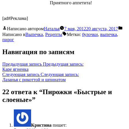
Приятного аппетита!
[ad#Реклама]
Написано автором
Наталья
7 мая, 2012
20 августа, 2017
Написано в
Выпечка
,
Рецепты
Метки:
булочки
,
выпечка
,
пирог
Навигация по записям
Предыдущая запись
Предыдущая запись:
Каре ягненка
Следующая запись
Следующая запись:
Лазанья с рикоттой и шпинатом
22 ответа к “Пирожки «Быстрые и
слоеные»”
Кристина
пишет: