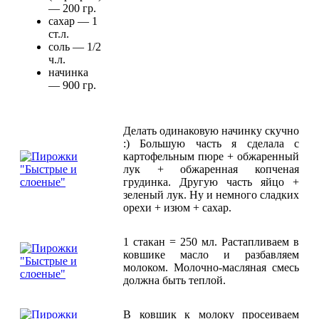
— 200 гр.
сахар — 1
ст.л.
соль — 1/2
ч.л.
начинка
— 900 гр.
Делать одинаковую начинку скучно
:) Большую часть я сделала с
картофельным пюре + обжаренный
лук + обжаренная копченая
грудинка. Другую часть яйцо +
зеленый лук. Ну и немного сладких
орехи + изюм + сахар.
1 стакан = 250 мл. Растапливаем в
ковшике масло и разбавляем
молоком. Молочно-масляная смесь
должна быть теплой.
В ковшик к молоку просеиваем