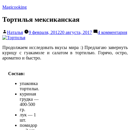
Перейти
Magicooking
к
содержимому
Тортилья мексиканская
Написано
к
Наталья
9 февраля, 2012
20 августа, 2017
4 комментария
автором
з
Т
м
Продолжаем исследовать вкусы мира :) Предлагаю завернуть
курицу с гуакамоле и салатом в тортилью. Горячо, остро,
ароматно и быстро.
Состав:
упаковка
тортильи.
куриная
грудка —
400-500
гр.
лук — 1
шт.
помидор