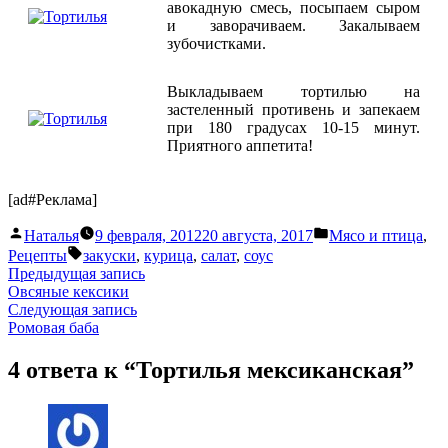
авокадную смесь, посыпаем сыром
и заворачиваем. Закалываем
зубочистками.
Выкладываем тортилью на
застеленный противень и запекаем
при 180 градусах 10-15 минут.
Приятного аппетита!
[ad#Реклама]
Написано
Написано
Наталья
9 февраля, 2012
20 августа, 2017
Мясо и птица
,
автором
в
Метки:
Рецепты
закуски
,
курица
,
салат
,
соус
Навигация
Предыдущая
Предыдущая запись
запись:
Овсяные кексики
по
Следующая
Следующая запись
записям
запись:
Ромовая баба
4 ответа к “Тортилья мексиканская”
пишет: