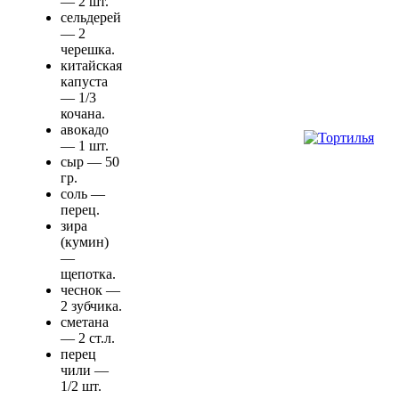
— 2 шт.
сельдерей
— 2
черешка.
китайская
капуста
— 1/3
кочана.
авокадо
— 1 шт.
сыр — 50
гр.
соль —
перец.
зира
(кумин)
—
щепотка.
чеснок —
2 зубчика.
сметана
— 2 ст.л.
перец
чили —
1/2 шт.