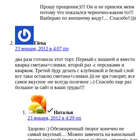
Прошу прощения:)!!! Он и не привлек меня
потому что показался чернично-каким то!!!
Выбираю по внешнему виду!… Спасибо!:)))
пишет:
Elena
23 января, 2012 в 4:07 пп
два раза готовила этот торт. Первый-с вишней и вместо
кварка сметана+сливки. второй раз -с персиками и
кварком. Третий буду делать с клубникой и белый слой
все таки оставлю сметана+сливки.))) не зря говорят, все
самое вкусное -не всегда полезное ;-) Спасибо еще раз
большое за сайт и ваши труды!!!
пишет:
Наталья
23 января, 2012 в 4:29 пп
Здорово :) Обезжиренный творог конечно не
самый вкусный… Можно заменить на ванильный
творог сладкий (если в тегах выбрать «творог» там