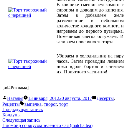
В ковшике смешиваем компот с
сиропом и доводим до кипения.
Затем в добавляем желе
размешенное в небольшом
количестве холодного компота и
нагреваем до первого пузырька.
Помешивая слегка остужаем. И
заливаем поверхность торта.
Убираем в холодильник на пару
часов. Затем проводим лезвием
ножа вдоль бортов и снимаем
их. Приятного чаепития!
[ad#Реклама]
Написано
Написано
Наталья
13 января, 2012
20 августа, 2017
Десерты
,
автором
в
Метки:
Рецепты
выпечка
,
творог
,
торт
Навигация
Предыдущая
Предыдущая запись
запись:
Колдуны
по
Следующая
Следующая запись
записям
запись:
Пломбир со вкусом зеленого чая (matcha tea)