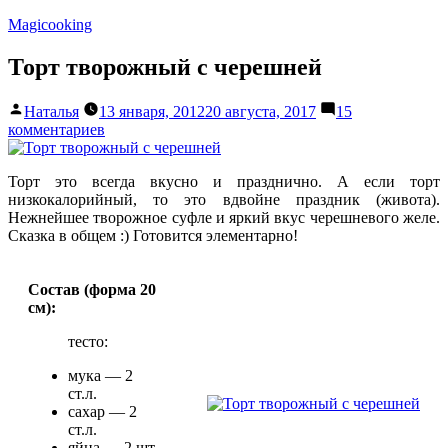
Перейти
Magicooking
к
содержимому
Торт творожный с черешней
Написано
Наталья
13 января, 2012
20 августа, 2017
15
автором
к
комментариев
записи
Торт
Торт это всегда вкусно и празднично. А если торт
творожный
низкокалорийный, то это вдвойне праздник (живота).
с
Нежнейшее творожное суфле и яркий вкус черешневого желе.
черешней
Сказка в общем :) Готовится элементарно!
Состав (форма 20
см):
тесто:
мука — 2
ст.л.
сахар — 2
ст.л.
яйца — 2 шт.