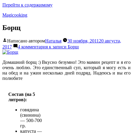
Перейти к содержимому
Magicooking
Борщ
Написано автором
Наталья
30 ноября, 2011
20 августа,
2017
4 комментария
к записи Борщ
Домашний борщ :) Вкусно безумно! Это мамин рецепт и я его
очень люблю. Это единственный суп, который я могу есть и
на обед и на ужин несколько дней подряд. Надеюсь и вы его
полюбите
Состав (на 5
литров):
говядина
(свинина)
— 500-700
гр.
капуста —