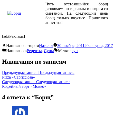
Чуть отстоявшийся борщ
разливаем по тарелкам и подаем со
сметаной. На следующий день
борщ только вкуснее. Приятного
аппетита!
[ad#Реклама]
Написано автором
Наталья
30 ноября, 2011
20 августа, 2017
Написано в
Рецепты
,
Супы
Метки:
суп
Навигация по записям
Предыдущая запись
Предыдущая запись:
Pizza «Capricciosa»
Следующая запись
Следующая запись:
Кофейный торт «Мокко»
4 ответа к “Борщ”