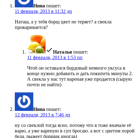
Нина
пишет:
11 февраля, 2013 в 11:32 дп
Наташ, а у тебя борщ цвет не теряет? а свекла
проваривается?
Наталья
пишет:
11 февраля, 2013 в 1:53 пп
Чтоб он оставался бордовый немного уксуса в
конце нужно добавить и дать покипеть минуты 2.
А свекла у нас тут вареная уже продается (сырую
почти не найти)
Нина
пишет:
12 февраля, 2013 в 7:46 дп
ну со свеклой тогда ясно. потому что я тоже вначале её
варю, а уже вареную в суп бросаю. а вот с цветом порой
беда. рыжеет борщик иногда)