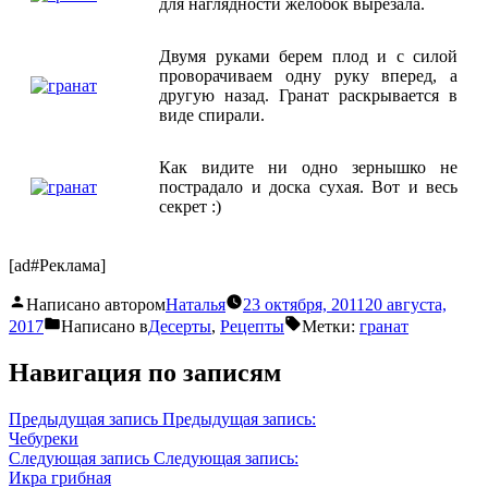
для наглядности желобок вырезала.
Двумя руками берем плод и с силой
проворачиваем одну руку вперед, а
другую назад. Гранат раскрывается в
виде спирали.
Как видите ни одно зернышко не
пострадало и доска сухая. Вот и весь
секрет :)
[ad#Реклама]
Написано автором
Наталья
23 октября, 2011
20 августа,
2017
Написано в
Десерты
,
Рецепты
Метки:
гранат
Навигация по записям
Предыдущая запись
Предыдущая запись:
Чебуреки
Следующая запись
Следующая запись:
Икра грибная