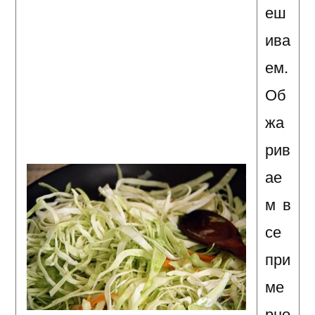
еш
ива
ем.
Об
жа
рив
ае
м в
се
при
ме
рно