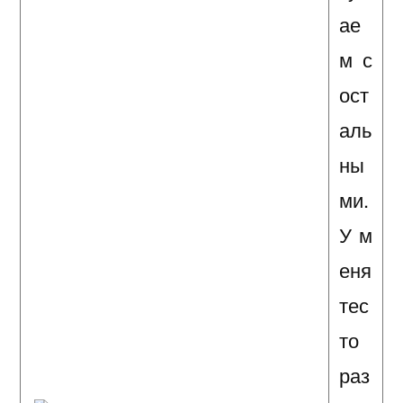
ае
м с
ост
аль
ны
ми.
У м
еня
тес
то
раз