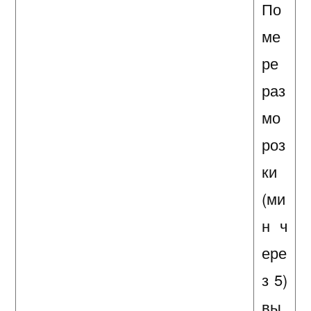
По
ме
ре
раз
мо
роз
ки
(ми
н ч
ере
з 5)
вы