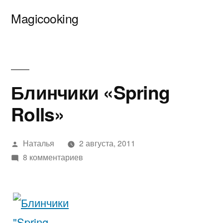
Перейти
Magicooking
к
содержимому
Блинчики «Spring
Rolls»
Написано
Наталья
2 августа, 2011
автором
к
8 комментариев
записи
Блинчики
«Spring
Rolls»