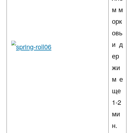
м м
орк
овь
и д
ер
жи
м е
ще
1-2
ми
н.