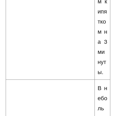
м к
ипя
тко
м н
а 3
ми
нут
ы.
В н
ебо
ль