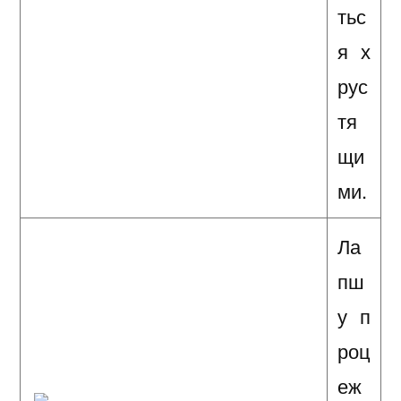
тьс
я х
рус
тя
щи
ми.
Ла
пш
у п
роц
еж