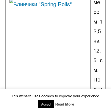
ме
ро
м 1
2,5
на
12,
5 с
м.
По
луч
This website uses cookies to improve your experience.
ает
Read More
Accept
ся