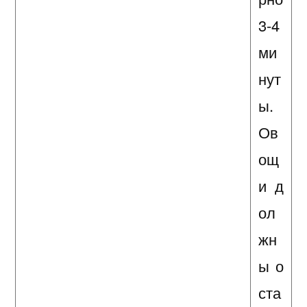
3-4
ми
нут
ы.
Ов
ощ
и д
ол
жн
ы о
ста