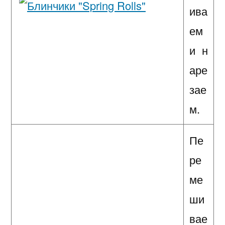
ива
ем
и н
аре
зае
м.
Пе
ре
ме
ши
вае