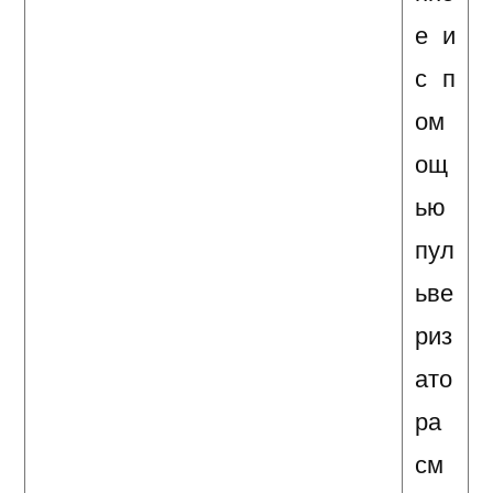
е и
с п
ом
ощ
ью
пул
ьве
риз
ато
ра
см