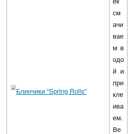
ек
см
ачи
вае
м в
одо
й и
при
кле
ива
ем.
Ве