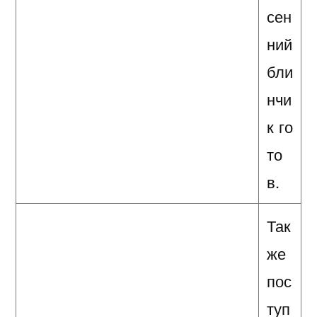
сен
ний
бли
нчи
к го
то
в.
Так
же
пос
туп