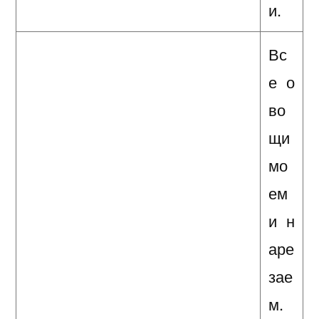
и.
Вс
е о
во
щи
мо
ем
и н
аре
зае
м.