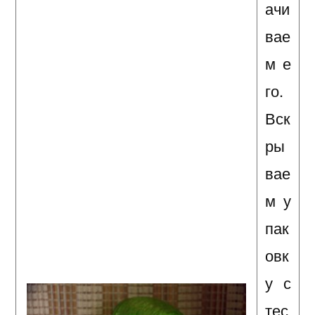
ачи
вае
м е
го.
Вск
ры
вае
м у
пак
овк
у с
тес