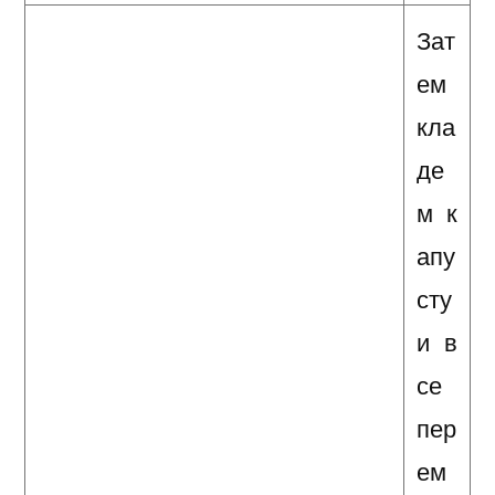
Зат
ем
кла
де
м к
апу
сту
и в
се
пер
ем