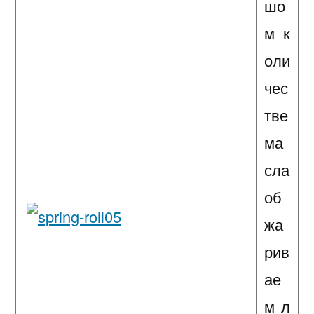
шо
м к
оли
чес
тве
ма
сла
об
жа
рив
ае
м л