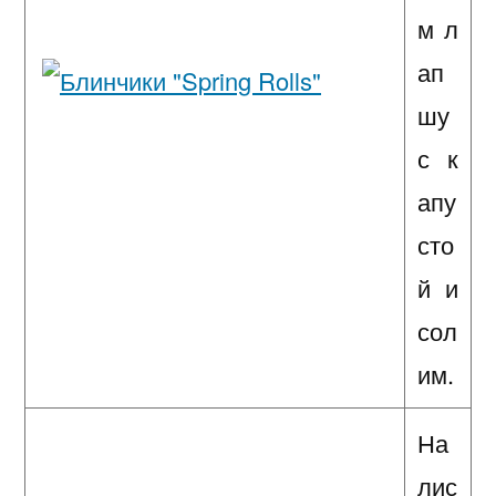
м л
ап
шу
с к
апу
сто
й и
сол
им.
На
лис