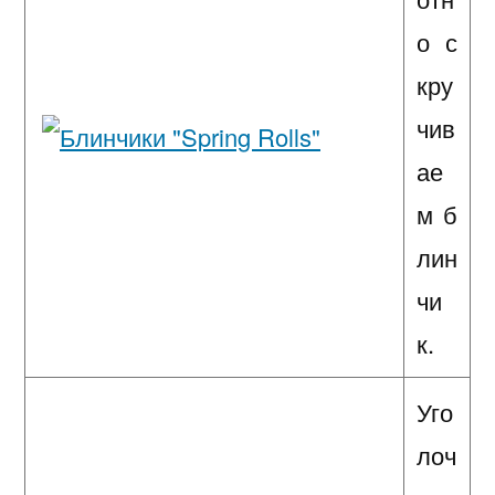
о с
кру
чив
ае
м б
лин
чи
к.
Уго
лоч