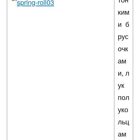
ким
и б
рус
очк
ам
и, л
ук
пол
уко
льц
ам