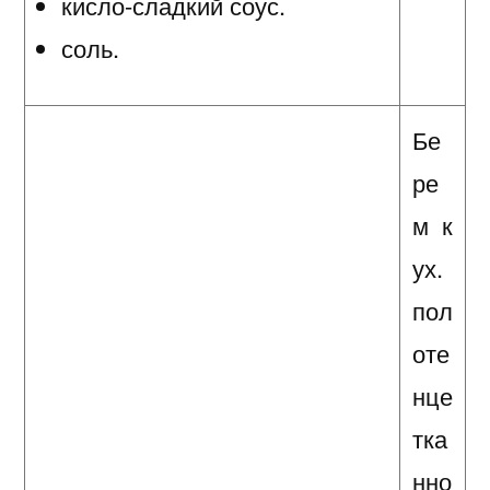
кисло-сладкий соус.
соль.
Бе
ре
м к
ух.
пол
оте
нце
тка
нно