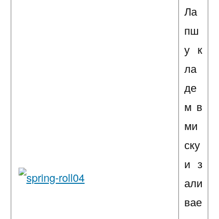
Ла
пш
у к
ла
де
м в
ми
ску
и з
али
вае