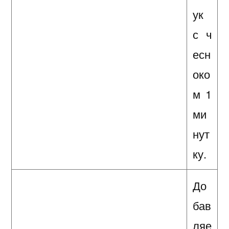
ук
с ч
есн
око
м 1
ми
нут
ку.
До
бав
ляе