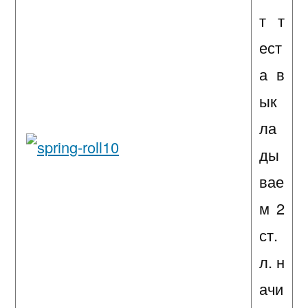
т т
ест
а в
ык
ла
ды
вае
м 2
ст.
л. н
ачи