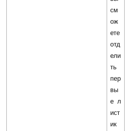
см
ож
ете
отд
ели
ть
пер
вы
е л
ист
ик