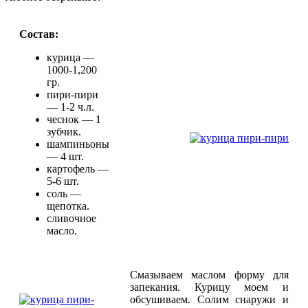
Состав:
курица —
1000-1,200
гр.
пири-пири
— 1-2 ч.л.
чеснок — 1
зубчик.
шампиньоны
— 4 шт.
картофель —
5-6 шт.
соль —
щепотка.
сливочное
масло.
Смазываем маслом форму для
запекания. Курицу моем и
обсушиваем. Солим снаружи и