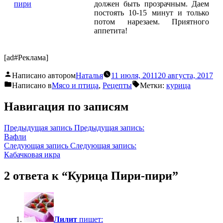
должен быть прозрачным. Даем
постоять 10-15 минут и только
потом нарезаем. Приятного
аппетита!
[ad#Реклама]
Написано автором
Наталья
11 июля, 2011
20 августа, 2017
Написано в
Мясо и птица
,
Рецепты
Метки:
курица
Навигация по записям
Предыдущая запись
Предыдущая запись:
Вафли
Следующая запись
Следующая запись:
Кабачковая икра
2 ответа к “Курица Пири-пири”
Лилит
пишет: