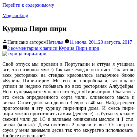
Перейти к содержимому
Magicooking
Курица Пири-пири
Написано автором
Наталья
11 июля, 2011
20 августа, 2017
2 комментария
к записи Курица Пири-пири
Свой отпуск мы провели в Португалии и оттуда я утащила
все, что позволил муж :) Так как чемодан он катает. Так вот во
всех ресторанах на стендах красовалось загадочное блюдо
«Курица Пири-пири». Мы его не попробовали, так как не
успели за неделю побывать во всех ресторанах Албуфейры.
Но в супермаркете я нашла это чудо «Пири-пири». Оказалось
это смесь определенного сорта чили, оливкового масла и
виски. Стоит довольно дорого 3 евро за 40 мл. Найдя рецепт
приготовила я эту курицу пири-пири дома. И смесь пири-
пири можно приготовить самим (дешевле) : в бутылку кладем
свежий чили до 1/3 и заливаем оливковым маслом и 1 ст.л.
виски (коньяк). Даем постоять 2 недели и все. От остроты
соуса у меня занемели десна так что аккуратно использовать.
Любите остренькое?