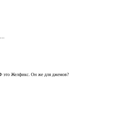
ом…
РФ это Желфикс. Он же для джемов?