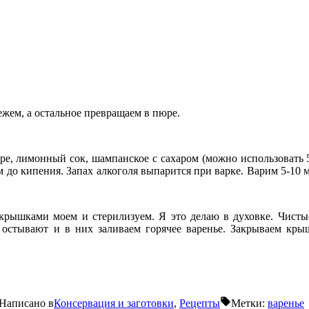
ежем, а остальное превращаем в пюре.
, лимонный сок, шампанское с сахаром (можно использовать 500
м до кипения. Запах алкоголя выпарится при варке. Варим 5-1
 крышками моем и стерилизуем. Я это делаю в духовке. Чист
остывают и в них заливаем горячее варенье. Закрываем крыш
Написано в
Консервация и заготовки
,
Рецепты
Метки:
варенье