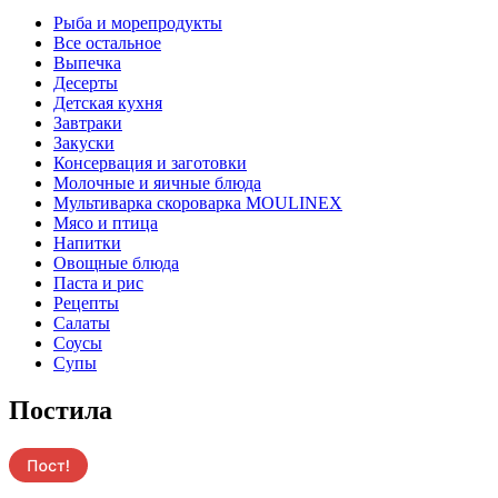
Pыба и морепродукты
Все остальное
Выпечка
Десерты
Детская кухня
Завтраки
Закуски
Консервация и заготовки
Молочные и яичные блюда
Мультиварка скороварка MOULINEX
Мясо и птица
Напитки
Овощные блюда
Паста и рис
Рецепты
Салаты
Соусы
Супы
Постила