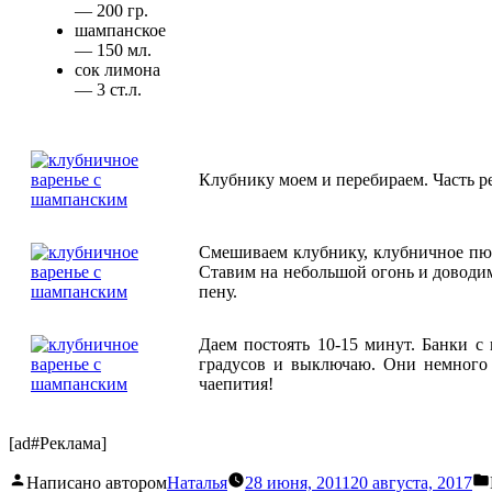
— 200 гр.
шампанское
— 150 мл.
сок лимона
— 3 ст.л.
Клубнику моем и перебираем. Часть р
Смешиваем клубнику, клубничное пюре
Ставим на небольшой огонь и доводи
пену.
Даем постоять 10-15 минут. Банки с
градусов и выключаю. Они немного 
чаепития!
[ad#Реклама]
Написано автором
Наталья
28 июня, 2011
20 августа, 2017