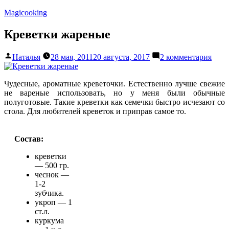
Перейти
Magicooking
к
содержимому
Креветки жареные
Написано
к
Наталья
28 мая, 2011
20 августа, 2017
2 комментария
автором
запи
Крев
жаре
Чудесные, ароматные креветочки. Естественно лучше свежие
не вареные использовать, но у меня были обычные
полуготовые. Такие креветки как семечки быстро исчезают со
стола. Для любителей креветок и приправ самое то.
Состав:
креветки
— 500 гр.
чеснок —
1-2
зубчика.
укроп — 1
ст.л.
куркума