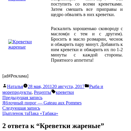
поступить со всеми креветками.
Затем смешать все приправы и
щедро обвалять в них креветки.
Раскалить хорошенько сковороду с
маслом(и с тем и с другим).
Бросить в масло розмарин, чеснок
и обжарить пару минут. Добавить к
ним креветки и обжарить их по 1-2
минуты с каждой стороны.
Приятного аппетита!
[ad#Реклама]
Написано
Написано
Наталья
28 мая, 2011
20 августа, 2017
Pыба и
автором
в
Метки:
морепродукты
,
Рецепты
креветки
Навигация
Предыдущая
Предыдущая запись
запись:
Яблочный пирог — Gateau aux Pommes
по
Следующая
Следующая запись
записям
запись:
Цыпленок таПака «Табака»
2 ответа к “Креветки жареные”