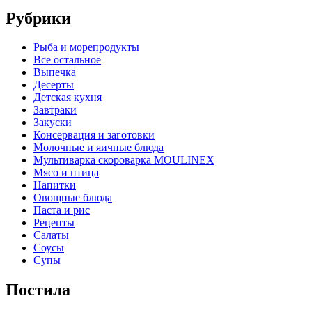
Рубрики
Pыба и морепродукты
Все остальное
Выпечка
Десерты
Детская кухня
Завтраки
Закуски
Консервация и заготовки
Молочные и яичные блюда
Мультиварка скороварка MOULINEX
Мясо и птица
Напитки
Овощные блюда
Паста и рис
Рецепты
Салаты
Соусы
Супы
Постила