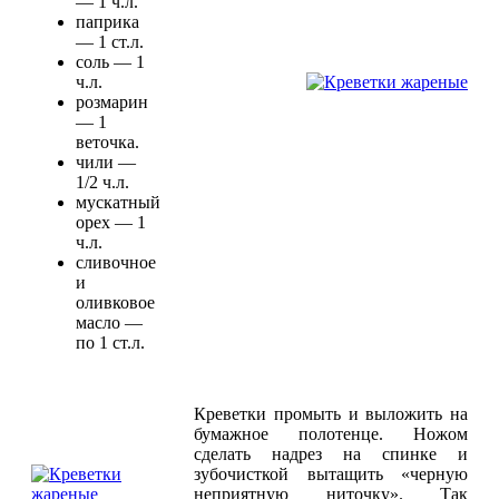
— 1 ч.л.
паприка
— 1 ст.л.
соль — 1
ч.л.
розмарин
— 1
веточка.
чили —
1/2 ч.л.
мускатный
орех — 1
ч.л.
сливочное
и
оливковое
масло —
по 1 ст.л.
Креветки промыть и выложить на
бумажное полотенце. Ножом
сделать надрез на спинке и
зубочисткой вытащить «черную
неприятную ниточку». Так