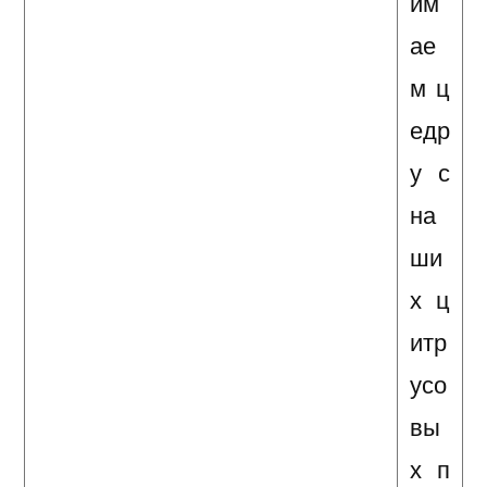
им
ае
м ц
едр
у с
на
ши
х ц
итр
усо
вы
х п