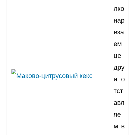
лко
нар
еза
ем
це
дру
и о
тст
авл
яе
м в