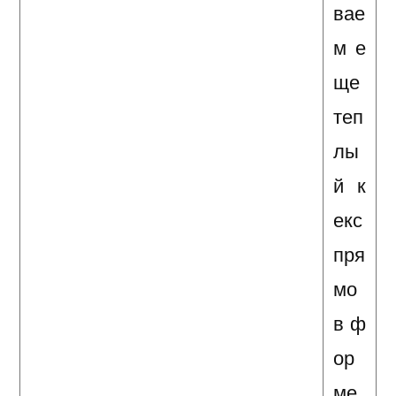
вае
м е
ще
теп
лы
й к
екс
пря
мо
в ф
ор
ме.