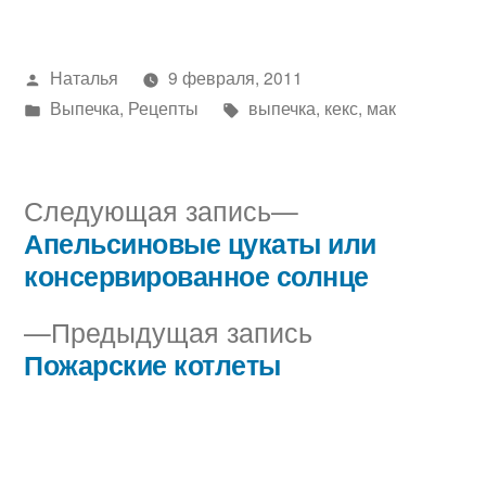
Написано
Наталья
9 февраля, 2011
автором
Написано
Метки:
Выпечка
,
Рецепты
выпечка
,
кекс
,
мак
в
Следующая
Следующая запись
запись:
Апельсиновые цукаты или
Навигация
консервированное солнце
по
Предыдущая
Предыдущая запись
записям
запись:
Пожарские котлеты