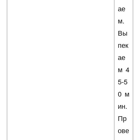
ае
м.
Вы
пек
ае
м 4
5-5
0 м
ин.
Пр
ове