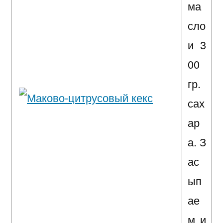
ма
сло
и 3
00
гр.
сах
ар
а. З
ас
ып
ае
м и