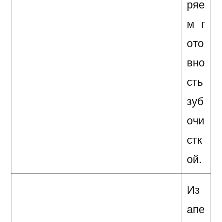
ряе
м г
ото
вно
сть
зуб
очи
стк
ой.
Из
апе