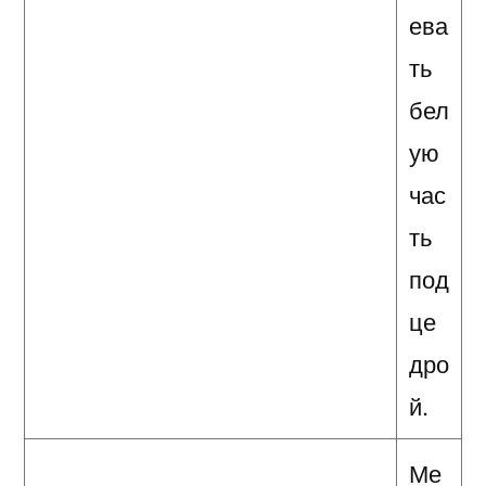
ева
ть
бел
ую
час
ть
под
це
дро
й.
Ме