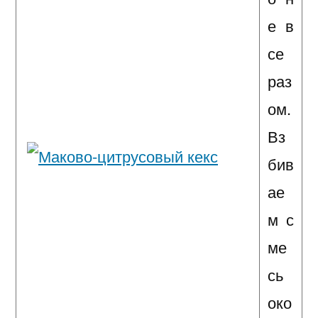
е в
се
раз
ом.
Вз
бив
ае
м с
ме
сь
око