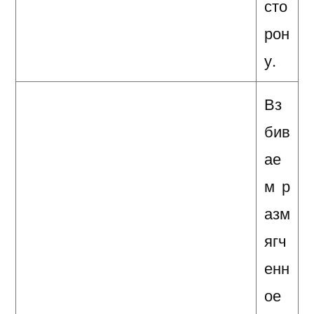
сто
рон
у.
Вз
бив
ае
м р
азм
ягч
енн
ое