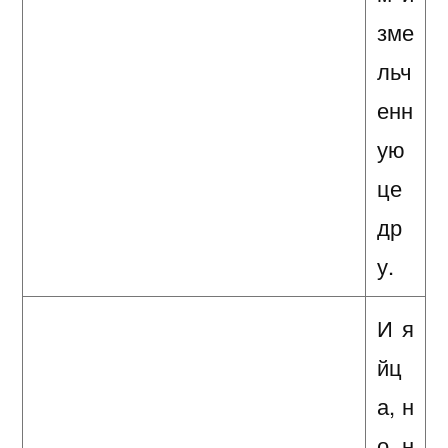
зме
льч
енн
ую
це
др
у.
И я
йц
а, н
о н