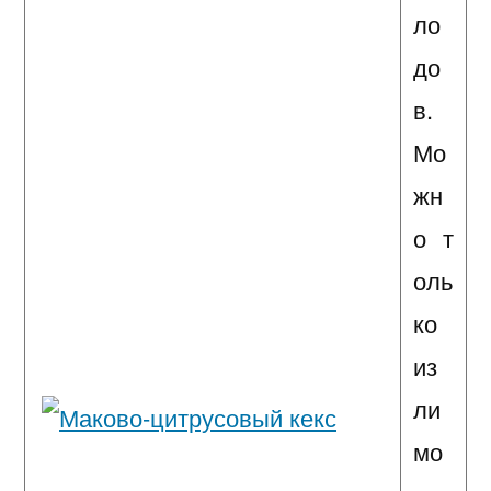
ло
до
в.
Мо
жн
о т
оль
ко
из
ли
мо