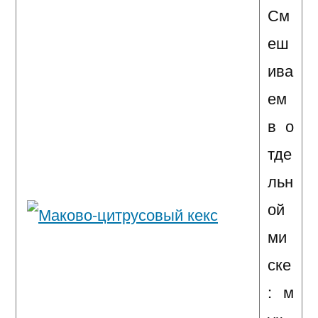
См
еш
ива
ем
в о
тде
льн
ой
ми
ске
: м