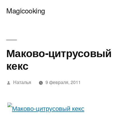
Перейти
Magicooking
к
содержимому
Маково-цитрусовый
кекс
Написано
Наталья
9 февраля, 2011
автором