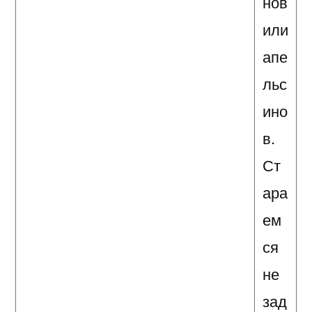
нов
или
апе
льс
ино
в.
Ст
ара
ем
ся
не
зад