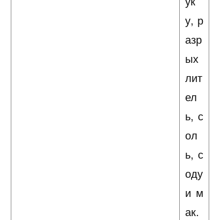
ук
у, р
азр
ых
лит
ел
ь, с
ол
ь, с
оду
и м
ак.