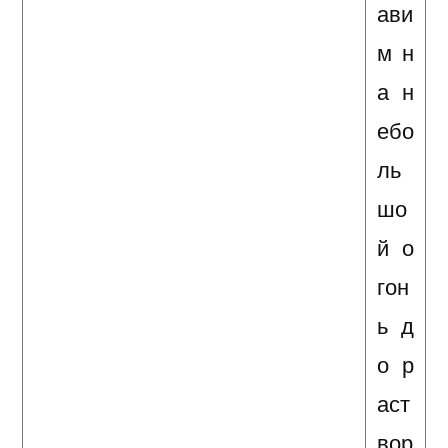
ави
м н
а н
ебо
ль
шо
й о
гон
ь д
о р
аст
вор