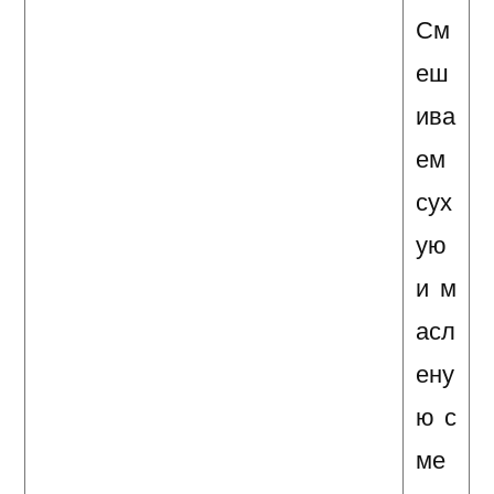
См
еш
ива
ем
сух
ую
и м
асл
ену
ю с
ме