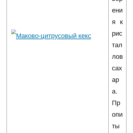
ени
я к
рис
тал
лов
сах
ар
а.
Пр
опи
ты