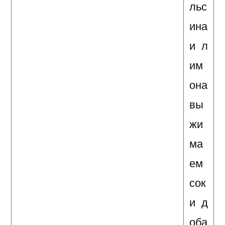
льс
ина
и л
им
она
вы
жи
ма
ем
сок
и д
оба