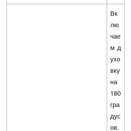
Вк
лю
чае
м д
ухо
вку
на
180
гра
дус
ов.