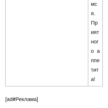
мс
я.
Пр
ият
ног
о а
ппе
тит
а!
[ad#Реклама]