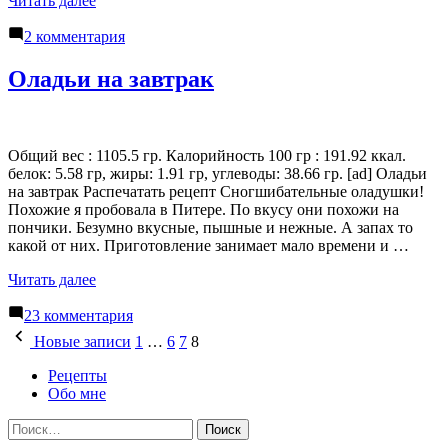
Читать далее
с
к
ягодами
2 комментария
записи
и
Корзиночки
йогуртовым
Оладьи на завтрак
с
кремом»
ягодами
и
йогуртовым
Общий вес : 1105.5 гр. Калорийность 100 гр : 191.92 ккал.
кремом
белок: 5.58 гр, жиры: 1.91 гр, углеводы: 38.66 гр. [ad] Оладьи
на завтрак Распечатать рецепт Сногшибательные оладушки!
Похожие я пробовала в Питере. По вкусу они похожи на
пончики. Безумно вкусные, пышные и нежные. А запах то
какой от них. Приготовление занимает мало времени и …
«Оладьи
Читать далее
на
к
завтрак»
23 комментария
записи
Навигация
Новые записи
1
…
6
7
8
Оладьи
по
на
Рецепты
завтрак
записям
Обо мне
Найти: