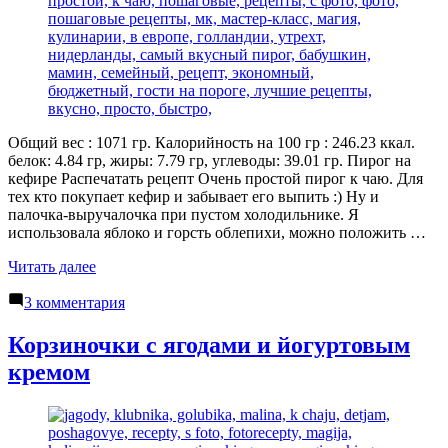
Общий вес : 1071 гр. Калорийность на 100 гр : 246.23 ккал.
белок: 4.84 гр, жиры: 7.79 гр, углеводы: 39.01 гр. Пирог на
кефире Распечатать рецепт Очень простой пирог к чаю. Для
тех кто покупает кефир и забывает его выпить :) Ну и
палочка-выручалочка при пустом холодильнике. Я
использовала яблоко и горсть облепихи, можно положить …
«Пирог
Читать далее
на
к
кефире»
3 комментария
записи
Пирог
Корзиночки с ягодами и йогуртовым
на
кремом
кефире