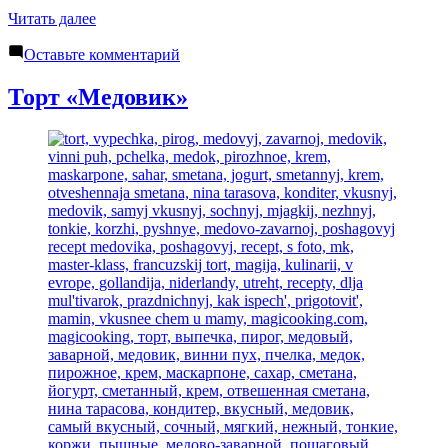
«Торт
Читать далее
йогуртовый
к
«Летний»»
Оставьте комментарий
Торт
йогуртовый
Торт «Медовик»
«Летний»