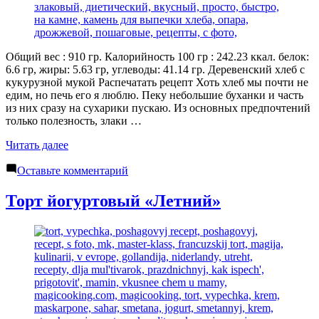
Общий вес : 910 гр. Калорийность 100 гр : 242.23 ккал. белок:
6.6 гр, жиры: 5.63 гр, углеводы: 41.14 гр. Деревенский хлеб с
кукурузной мукой Распечатать рецепт Хоть хлеб мы почти не
едим, но печь его я люблю. Пеку небольшие буханки и часть
из них сразу на сухарики пускаю. Из основных предпочтений
только полезность, злаки …
«Деревенский
Читать далее
хлеб
к
с
Оставьте комментарий
Деревенский
кукурузной
хлеб
мукой»
Торт йогуртовый «Летний»
с
кукурузной
мукой