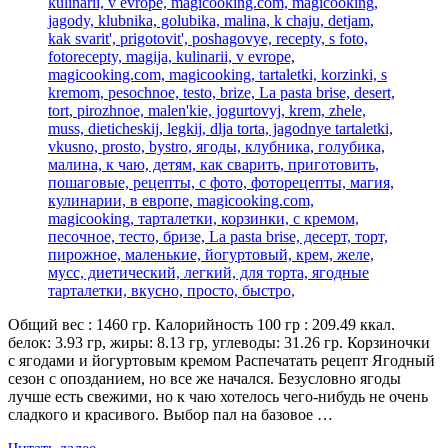
Общий вес : 1460 гр. Калорийность 100 гр : 209.49 ккал.
белок: 3.93 гр, жиры: 8.13 гр, углеводы: 31.26 гр. Корзиночки
с ягодами и йогуртовым кремом Распечатать рецепт Ягодный
сезон с опозданием, но все же начался. Безусловно ягоды
лучше есть свежими, но к чаю хотелось чего-нибудь не очень
сладкого и красивого. Выбор пал на базовое …
«Корзиночки