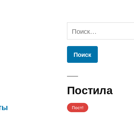
Найти:
Постила
ты