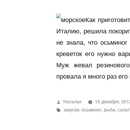
Как приготови
Италию, решила покори
не знала, что осьминог
креветок его нужно вар
Муж жевал резиновог
провала я много раз его
Написано
Наталья
15 декабря, 201
автором
Метки:
закуски
,
осьминог
,
рыба
,
салат