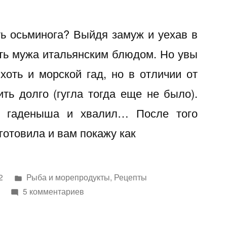
ть осьминога? Выйдя замуж и уехав в
ть мужа итальянским блюдом. Но увы
 хоть и морской гад, но в отличии от
ить долго (гугла тогда еще не было).
о гаденыша и хвалил… После того
 готовила и вам покажу как
Написано
2
Pыба и морепродукты
,
Рецепты
в
к
5 комментариев
записи
Осьминог