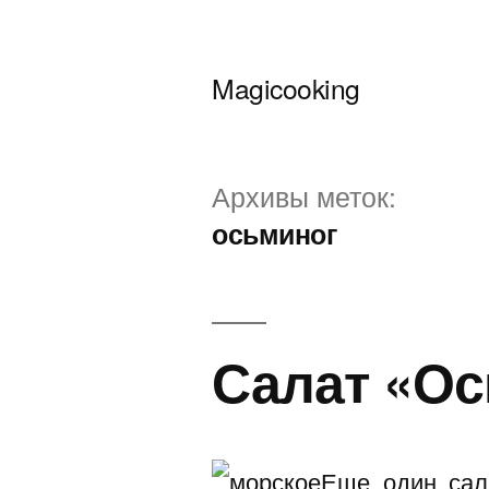
Перейти
к
Magicooking
содержимому
Архивы меток:
осьминог
Салат «О
Еще один сал