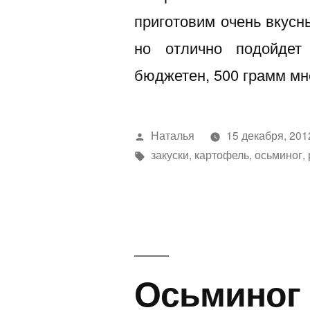
приготовим очень вкусн
но отлично подойдет
бюджетен, 500 грамм мн
Написано
Наталья
15 декабря, 201
автором
Метки:
закуски
,
картофель
,
осьминог
,
Осьминог