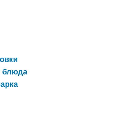
товки
 блюда
варка