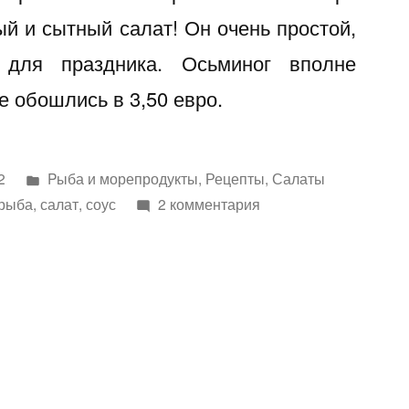
ый и сытный салат! Он очень простой,
 для праздника. Осьминог вполне
е обошлись в 3,50 евро.
Написано
2
Pыба и морепродукты
,
Рецепты
,
Салаты
в
к
рыба
,
салат
,
соус
2 комментария
записи
Салат
«Картофельный
с
осьминогом»