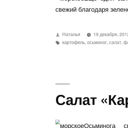
свежий благодаря зелен
Написано
Наталья
19 декабря, 201
автором
Метки:
картофель
,
осьминог
,
салат
,
ф
Салат «Ка
Осьминога с