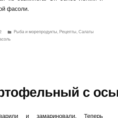
ой фасоли.
Написано
2
Pыба и морепродукты
,
Рецепты
,
Салаты
в
асоль
ртофельный с ос
варили и замариновали. Теперь