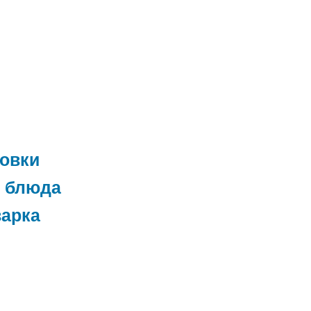
товки
 блюда
варка