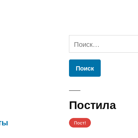
Найти:
Постила
ты