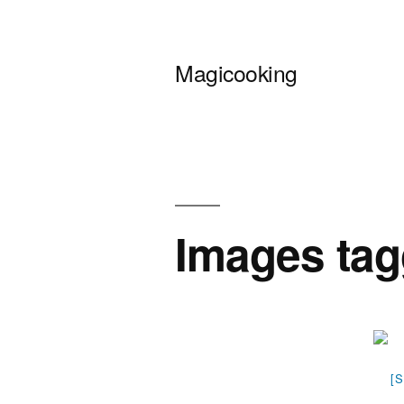
Перейти
к
Magicooking
содержимому
Images tag
[